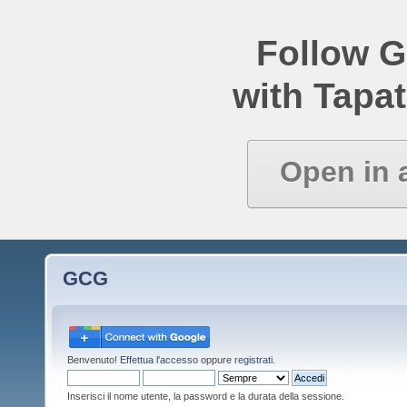
Follow 
with Tapat
Open in 
GCG
Benvenuto!
Effettua l'accesso
oppure
registrati
.
Inserisci il nome utente, la password e la durata della sessione.