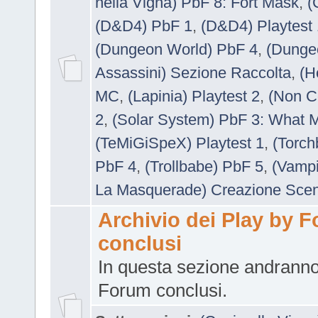
nella Vigna) PbF 8: Fort Mask
,
(
(D&D4) PbF 1
,
(D&D4) Playtest 
(Dungeon World) PbF 4
,
(Dunge
Assassini) Sezione Raccolta
,
(H
MC
,
(Lapinia) Playtest 2
,
(Non C
2
,
(Solar System) PbF 3: What 
(TeMiGiSpeX) Playtest 1
,
(Torch
PbF 4
,
(Trollbabe) PbF 5
,
(Vampi
La Masquerade) Creazione Scen
Archivio dei Play by 
conclusi
In questa sezione andranno
Forum conclusi.