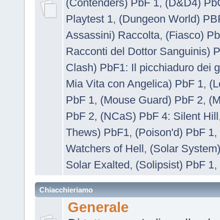
(Contenders) PbF 1
,
(D&D4) Pb
Playtest 1
,
(Dungeon World) PB
Assassini) Raccolta
,
(Fiasco) P
Racconti del Dottor Sanguinis) P
Clash) PbF1: Il picchiaduro dei g
Mia Vita con Angelica) PbF 1
,
(L
PbF 1
,
(Mouse Guard) PbF 2
,
(M
PbF 2
,
(NCaS) PbF 4: Silent Hill
Thews) PbF1
,
(Poison'd) PbF 1
,
Watchers of Hell
,
(Solar System
Solar Exalted
,
(Solipsist) PbF 1
,
Chiacchieriamo
Generale