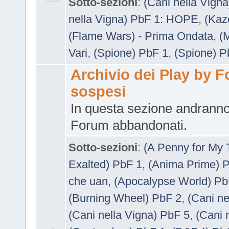
Sotto-sezioni
:
(Cani nella Vigna
nella Vigna) PbF 1: HOPE
,
(Kaz
(Flame Wars) - Prima Ondata
,
(
Vari
,
(Spione) PbF 1
,
(Spione) P
Archivio dei Play by 
sospesi
In questa sezione andranno
Forum abbandonati.
Sotto-sezioni
:
(A Penny for My 
Exalted) PbF 1
,
(Anima Prime) 
che uan
,
(Apocalypse World) Pb
(Burning Wheel) PbF 2
,
(Cani ne
(Cani nella Vigna) PbF 5
,
(Cani 