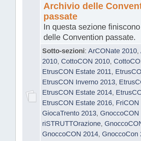
Archivio delle Conven
passate
In questa sezione finiscono 
delle Convention passate.
Sotto-sezioni
:
ArCONate 2010
,
2010
,
CottoCON 2010
,
CottoCO
EtrusCON Estate 2011
,
EtrusCO
EtrusCON Inverno 2013
,
EtrusC
EtrusCON Estate 2014
,
EtrusCO
EtrusCON Estate 2016
,
FriCON
GiocaTrento 2013
,
GnoccoCON 
riSTRUTTOrazione
,
GnoccoCON 
GnoccoCON 2014
,
GnoccoCon 