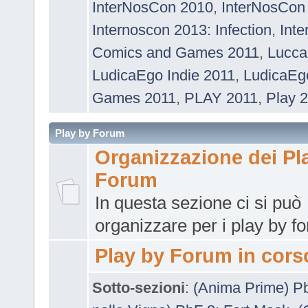
InterNosCon 2010
,
InterNosCon
Internoscon 2013: Infection
,
Int
Comics and Games 2011
,
Lucca
LudicaEgo Indie 2011
,
LudicaEg
Games 2011
,
PLAY 2011
,
Play 
Play by Forum
Organizzazione dei Pl
Forum
In questa sezione ci si può
organizzare per i play by f
Play by Forum in cors
Sotto-sezioni
:
(Anima Prime) P