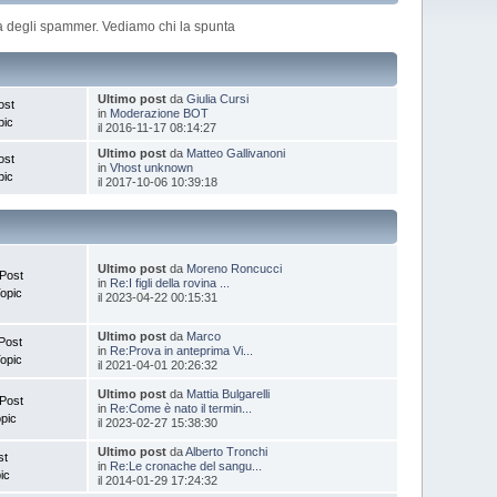
cia degli spammer. Vediamo chi la spunta
Ultimo post
da
Giulia Cursi
ost
in
Moderazione BOT
pic
il 2016-11-17 08:14:27
Ultimo post
da
Matteo Gallivanoni
ost
in
Vhost unknown
pic
il 2017-10-06 10:39:18
Ultimo post
da
Moreno Roncucci
Post
in
Re:I figli della rovina ...
opic
il 2023-04-22 00:15:31
Ultimo post
da
Marco
Post
in
Re:Prova in anteprima Vi...
opic
il 2021-04-01 20:26:32
Ultimo post
da
Mattia Bulgarelli
Post
in
Re:Come è nato il termin...
pic
il 2023-02-27 15:38:30
Ultimo post
da
Alberto Tronchi
st
in
Re:Le cronache del sangu...
ic
il 2014-01-29 17:24:32