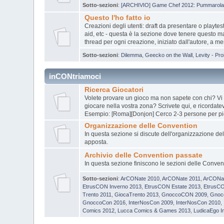
Sotto-sezioni
:
[ARCHIVIO] Game Chef 2012: Pummarola 
Questo l'ho fatto io
Creazioni degli utenti: draft da presentare o playtest
aid, etc - questa è la sezione dove tenere questo mat
thread per ogni creazione, iniziato dall'autore, a m
Sotto-sezioni
:
Dilemma
,
Geecko on the Wall
,
Levity - Pro
inCONtriamoci
Ricerca Giocatori
Volete provare un gioco ma non sapete con chi? Vi
giocare nella vostra zona? Scrivete qui, e ricordatevi
Esempio: [Roma][Donjon] Cerco 2-3 persone per pi
Organizzazione delle Convention
In questa sezione si discute dell'organizzazione de
apposta.
Archivio delle Convention passate
In questa sezione finiscono le sezioni delle Conven
Sotto-sezioni
:
ArCONate 2010
,
ArCONate 2011
,
ArCONa
EtrusCON Inverno 2013
,
EtrusCON Estate 2013
,
EtrusCO
Trento 2011
,
GiocaTrento 2013
,
GnoccoCON 2009
,
Gnoc
GnoccoCon 2016
,
InterNosCon 2009
,
InterNosCon 2010
,
Comics 2012
,
Lucca Comics & Games 2013
,
LudicaEgo I