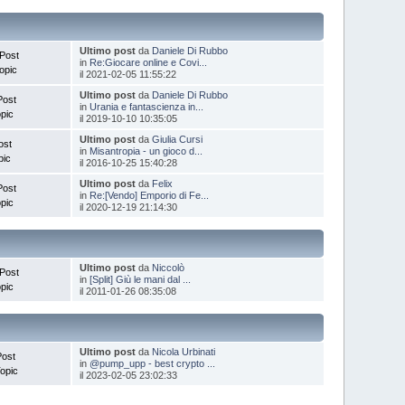
Ultimo post
da
Daniele Di Rubbo
Post
in
Re:Giocare online e Covi...
opic
il 2021-02-05 11:55:22
Ultimo post
da
Daniele Di Rubbo
Post
in
Urania e fantascienza in...
pic
il 2019-10-10 10:35:05
Ultimo post
da
Giulia Cursi
ost
in
Misantropia - un gioco d...
pic
il 2016-10-25 15:40:28
Ultimo post
da
Felix
Post
in
Re:[Vendo] Emporio di Fe...
pic
il 2020-12-19 21:14:30
Ultimo post
da
Niccolò
Post
in
[Split] Giù le mani dal ...
pic
il 2011-01-26 08:35:08
Ultimo post
da
Nicola Urbinati
Post
in
@pump_upp - best crypto ...
opic
il 2023-02-05 23:02:33