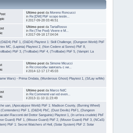
Ultimo post
da
Moreno Roncucci
Post
in
Re:[DW] PbF scopo testin...
pic
il 2017-09-28 03:46:51
Ultimo post
da
TartaRosso
ost
in
Re:(The Pool) Vivere e M...
ic
il 2017-09-18 17:04:04
,
(D&D4) PbF 1
,
(D&D4) Playtest 1: Skill Challenge
,
(Dungeon World) PbF
Triex MC
,
(Lapinia) Playtest 2
,
(Non Cedere al Sonno) PbF 8
,
rollbabe) PbF 3
,
(Trollbabe) PbF 4
,
(Trollbabe) PbF 5
,
(Vampiri: La
Ultimo post
da
Simone Micucci
st
in
Re:способы завязать с ни...
ic
il 2014-12-17 17:45:03
lame Wars) - Prima Ondata
,
(Murderous Ghost) Playtest 1
,
(S/Lay w/Me)
Ultimo post
da
Marco NdC
ost
in
Re:Commenti vari ed even...
ic
il 2013-11-10 11:23:49
che uan
,
(Apocalypse World) PbF 1: Madison County
,
(Burning Wheel)
,
(Contenders) PbF 1
,
(D&D4) PbC
,
(Dust Devils) PbF1
,
(Dungeon
Macabri Racconti del Dottor Sanguinis) Playtest 1
,
(In un'era crudele) PbF
se Guard) PbF 1
,
(Mouse Guard) PbF 2
,
(Mouse Guard) PbF 3
,
(NCaS)
tem) PbF 1: Secret Watchers of Hell
,
(Solar System) PbF 2: Solar