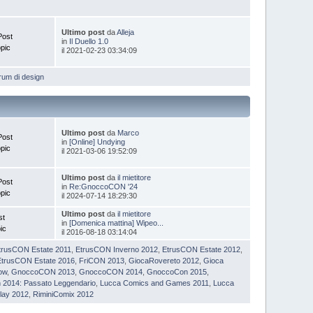
Ultimo post
da
Alleja
Post
in
Il Duello 1.0
pic
il 2021-02-23 03:34:09
orum di design
Ultimo post
da
Marco
Post
in
[Online] Undying
pic
il 2021-03-06 19:52:09
Ultimo post
da
il mietitore
Post
in
Re:GnoccoCON '24
pic
il 2024-07-14 18:29:30
Ultimo post
da
il mietitore
st
in
[Domenica mattina] Wipeo...
ic
il 2016-08-18 03:14:04
trusCON Estate 2011
,
EtrusCON Inverno 2012
,
EtrusCON Estate 2012
,
EtrusCON Estate 2016
,
FriCON 2013
,
GiocaRovereto 2012
,
Gioca
ow
,
GnoccoCON 2013
,
GnoccoCON 2014
,
GnoccoCon 2015
,
 2014: Passato Leggendario
,
Lucca Comics and Games 2011
,
Lucca
lay 2012
,
RiminiComix 2012