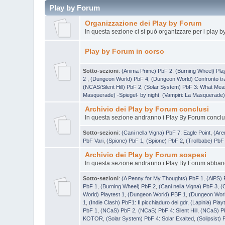
Play by Forum
Organizzazione dei Play by Forum
In questa sezione ci si può organizzare per i play b
Play by Forum in corso
Sotto-sezioni
:
(Anima Prime) PbF 2
,
(Burning Wheel) Pla
2
,
(Dungeon World) PbF 4
,
(Dungeon World) Confronto t
(NCAS/Silent Hill) PbF 2
,
(Solar System) PbF 3: What Me
Masquerade) -Spiegel- by night
,
(Vampiri: La Masquerade
Archivio dei Play by Forum conclusi
In questa sezione andranno i Play By Forum conclu
Sotto-sezioni
:
(Cani nella Vigna) PbF 7: Eagle Point
,
(Are
PbF Vari
,
(Spione) PbF 1
,
(Spione) PbF 2
,
(Trollbabe) PbF
Archivio dei Play by Forum sospesi
In questa sezione andranno i Play By Forum abban
Sotto-sezioni
:
(A Penny for My Thoughts) PbF 1
,
(AiPS) 
PbF 1
,
(Burning Wheel) PbF 2
,
(Cani nella Vigna) PbF 3
,
(
World) Playtest 1
,
(Dungeon World) PBF 1
,
(Dungeon Worl
1
,
(Indie Clash) PbF1: Il picchiaduro dei gdr
,
(Lapinia) Play
PbF 1
,
(NCaS) PbF 2
,
(NCaS) PbF 4: Silent Hill
,
(NCaS) P
KOTOR
,
(Solar System) PbF 4: Solar Exalted
,
(Solipsist)