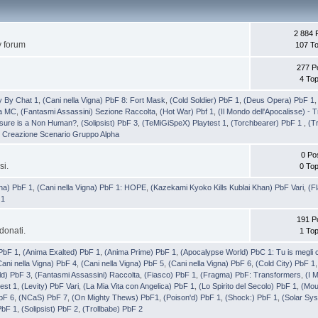
2 884 
y forum
107 To
277 P
4 Top
y By Chat 1
,
(Cani nella Vigna) PbF 8: Fort Mask
,
(Cold Soldier) PbF 1
,
(Deus Opera) PbF 1
ra MC
,
(Fantasmi Assassini) Sezione Raccolta
,
(Hot War) Pbf 1
,
(Il Mondo dell'Apocalisse) - 
asure is a Non Human?
,
(Solipsist) PbF 3
,
(TeMiGiSpeX) Playtest 1
,
(Torchbearer) PbF 1
,
(T
) Creazione Scenario Gruppo Alpha
0 Po
si.
0 Top
na) PbF 1
,
(Cani nella Vigna) PbF 1: HOPE
,
(Kazekami Kyoko Kills Kublai Khan) PbF Vari
,
(F
 1
191 P
donati.
1 Top
PbF 1
,
(Anima Exalted) PbF 1
,
(Anima Prime) PbF 1
,
(Apocalypse World) PbC 1: Tu is megli 
Cani nella Vigna) PbF 4
,
(Cani nella Vigna) PbF 5
,
(Cani nella Vigna) PbF 6
,
(Cold City) PbF 1
d) PbF 3
,
(Fantasmi Assassini) Raccolta
,
(Fiasco) PbF 1
,
(Fragma) PbF: Transformers
,
(I 
test 1
,
(Levity) PbF Vari
,
(La Mia Vita con Angelica) PbF 1
,
(Lo Spirito del Secolo) PbF 1
,
(Mou
bF 6
,
(NCaS) PbF 7
,
(On Mighty Thews) PbF1
,
(Poison'd) PbF 1
,
(Shock:) PbF 1
,
(Solar Sys
 PbF 1
,
(Solipsist) PbF 2
,
(Trollbabe) PbF 2