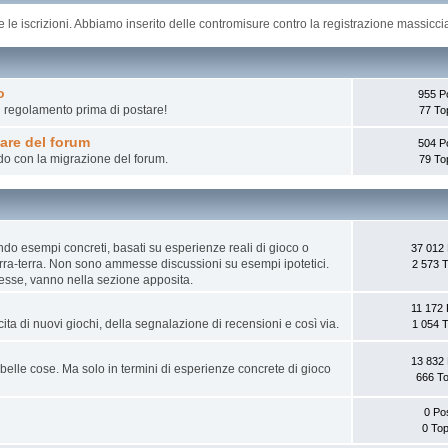
re le iscrizioni. Abbiamo inserito delle contromisure contro la registrazione massic
o
955 P
l regolamento prima di postare!
77 To
are del forum
504 P
do con la migrazione del forum.
79 To
zando esempi concreti, basati su esperienze reali di gioco o
37 012 
terra-terra. Non sono ammesse discussioni su esempi ipotetici.
2 573 T
esse, vanno nella sezione apposita.
11 172 
ita di nuovi giochi, della segnalazione di recensioni e così via.
1 054 T
13 832 
belle cose. Ma solo in termini di esperienze concrete di gioco
666 To
0 Po
0 Top