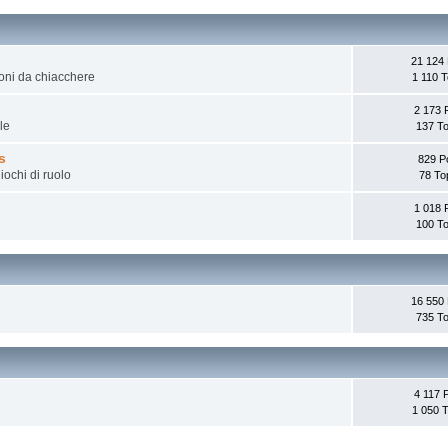
21 124 
zioni da chiacchere
1 110 T
2 173 
le
137 To
s
829 P
iochi di ruolo
78 To
1 018 
100 To
16 550 
735 To
4 117 
1 050 T