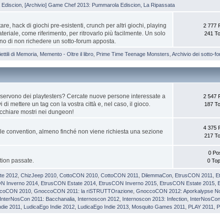
Ediscion
,
[Archivio] Game Chef 2013: Pummarola Ediscion, La Ripassata
are, hack di giochi pre-esistenti, crunch per altri giochi, playing
2 777 
eriale, come riferimento, per ritrovarlo più facilmente. Un solo
241 To
eno di non richedere un sotto-forum apposta.
iettili di Memoria
,
Memento - Oltre il libro
,
Prime Time Teenage Monsters
,
Archivio dei sotto-f
 servono dei playtesters? Cercate nuove persone interessate a
2 547 
 di mettere un tag con la vostra città e, nel caso, il gioco.
187 To
cchiare mostri nei dungeon!
4 375 
lle convention, almeno finché non viene richiesta una sezione
217 To
0 Po
tion passate.
0 Top
te 2012
,
ChizJeep 2010
,
CottoCON 2010
,
CottoCON 2011
,
DilemmaCon
,
EtrusCON 2011
,
E
N Inverno 2014
,
EtrusCON Estate 2014
,
EtrusCON Inverno 2015
,
EtrusCON Estate 2015
,
coCON 2010
,
GnoccoCON 2011: la riSTRUTTOrazione
,
GnoccoCON 2012: Aporkalypse N
InterNosCon 2011: Bacchanalia
,
Internoscon 2012
,
Internoscon 2013: Infection
,
InterNosCon
ndie 2011
,
LudicaEgo Indie 2012
,
LudicaEgo Indie 2013
,
Mosquito Games 2011
,
PLAY 2011
,
P