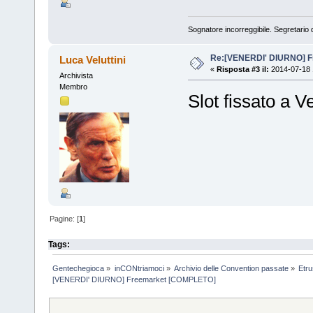
Sognatore incorreggibile. Segretario d
Re:[VENERDI' DIURNO] 
Luca Veluttini
«
Risposta #3 il:
2014-07-18 
Archivista
Membro
Slot fissato a V
Pagine: [
1
]
Tags:
Gentechegioca
»
inCONtriamoci
»
Archivio delle Convention passate
»
Etr
[VENERDI' DIURNO] Freemarket [COMPLETO]