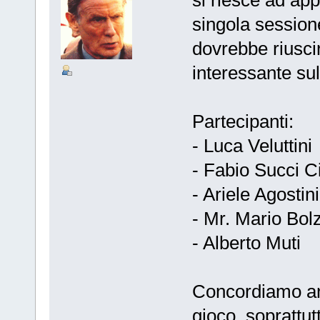
si riesce ad app
singola session
dovrebbe riusc
interessante su
Partecipanti:
- Luca Veluttini
- Fabio Succi C
- Ariele Agostini
- Mr. Mario Bol
- Alberto Muti
Concordiamo anc
gioco, soprattut