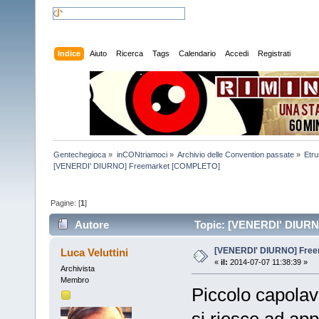
Indice
Aiuto
Ricerca
Tags
Calendario
Accedi
Registrati
Gentechegioca
»
inCONtriamoci
»
Archivio delle Convention passate
»
Etr
[VENERDI' DIURNO] Freemarket [COMPLETO]
Pagine: [
1
]
Autore
Topic: [VENERDI' DIURN
[VENERDI' DIURNO] Fre
Luca Veluttini
«
il:
2014-07-07 11:38:39 »
Archivista
Membro
Piccolo capolav