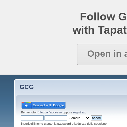
Follow 
with Tapat
Open in 
GCG
Benvenuto!
Effettua l'accesso
oppure
registrati
.
Inserisci il nome utente, la password e la durata della sessione.