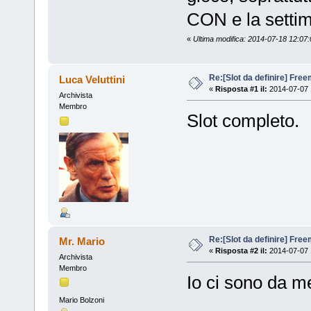
CON e la setti
«
Ultima modifica: 2014-07-18 12:07:0
Re:[Slot da definire] Fre
Luca Veluttini
«
Risposta #1 il:
2014-07-07 
Archivista
Membro
Slot completo.
Re:[Slot da definire] Fre
Mr. Mario
«
Risposta #2 il:
2014-07-07 
Archivista
Membro
Io ci sono da me
Mario Bolzoni