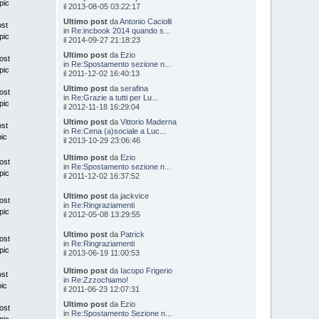
pic
il 2013-08-05 03:22:17
Ultimo post
da
Antonio Caciolli
ost
in
Re:incbook 2014 quando s...
pic
il 2014-09-27 21:18:23
Ultimo post
da
Ezio
ost
in
Re:Spostamento sezione n...
pic
il 2011-12-02 16:40:13
Ultimo post
da
serafina
ost
in
Re:Grazie a tutti per Lu...
pic
il 2012-11-18 16:29:04
Ultimo post
da
Vittorio Maderna
ost
in
Re:Cena (a)sociale a Luc...
pic
il 2013-10-29 23:06:46
Ultimo post
da
Ezio
ost
in
Re:Spostamento sezione n...
pic
il 2011-12-02 16:37:52
Ultimo post
da jackvice
ost
in
Re:Ringraziamenti
pic
il 2012-05-08 13:29:55
Ultimo post
da
Patrick
ost
in
Re:Ringraziamenti
pic
il 2013-06-19 11:00:53
Ultimo post
da
Iacopo Frigerio
ost
in
Re:Zzzochiamo!
pic
il 2011-06-23 12:07:31
Ultimo post
da
Ezio
ost
in
Re:Spostamento Sezione n...
pic