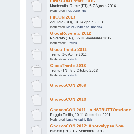
EtrusCON Estate 2016
Montecatini Terme (PT), 5-7 Agosto 2016
Moderatori:
Polpaccio
,
luiz
FriCON 2013
Aquileia (UD), 13-14 Aprile 2013
Moderatori:
Marco Andreetto
,
Roberto
GiocaRovereto 2012
Rovereto (TN), 17-18 Novembre 2012
Moderatore:
Patrick
Gioca Trento 2011
Trento, 2-3 Aprile 2011
Moderatore:
Patrick
GiocaTrento 2013
Trento (TN), 5-6 Ottobre 2013
Moderatore:
Patrick
GnoccoCON 2009
GnoccoCON 2010
GnoccoCON 2011: la riSTRUTTOrazione
Reggio Emilia, 10-11 Settembre 2011
Moderatori:
Luca Veluttini
,
Ezio
GnoccoCON 2012: Aporkalypse Now
Biasola (RE), 1-2 Settembre 2012