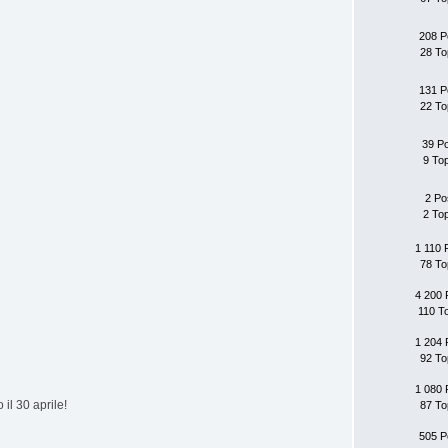
208 P
28 To
131 P
22 To
39 P
9 To
2 Po
2 To
1 110 
78 To
4 200 
110 T
1 204 
92 To
1 080 
il 30 aprile!
87 To
505 P