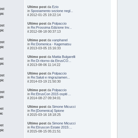
Ultimo post
da
Ezio
ost
in
Spostamento sezione negl...
pic
il 2012-01-25 19:22:14
Ultimo post
da
Polpaccio
ost
in
Re:Prossima Edizione Inv...
pic
il 2012-08-18 00:37:13
Ultimo post
da
vanphanel
ost
in
Re:Domenica - Kagematsu
pic
il 2013-03-05 15:16:33
Ultimo post
da
Mattia Bulgarelli
ost
in
Re:Di ritorno da EtrusCO...
pic
il 2013-08-06 11:14:22
Ultimo post
da
Polpaccio
ost
in
Re:Saluti e ringraziamen...
pic
il 2014-03-19 21:50:30
Ultimo post
da
Polpaccio
ost
in
Re:EtrusCon 2015 ospiti ...
pic
il 2014-08-27 09:34:01
Ultimo post
da
Simone Micucci
ost
in
Re:[Domenica] Spione
pic
il 2015-03-16 18:18:25
Ultimo post
da
Simone Micucci
ost
in
Re:Etruscon Estate 2015:...
pic
il 2015-08-15 05:21:51