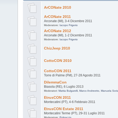
ArCONate 2010
ArCONate 2011
Arconate (MI), 3-4 Dicembre 2011
Moderatore:
Iacopo Frigerio
ArCONate 2012
Arconate (MI), 1-2 Dicembre 2011
Moderatore:
Iacopo Frigerio
ChizJeep 2010
CottoCON 2010
CottoCON 2011
Torre di Palme (FM), 27-28 Agosto 2011
DilemmaCon
Biasola (RE), 6 Luglio 2013
Moderatori:
Mattia Bulgarelli
,
Marco Andreetto
,
Manuela Soria
EtrusCON 2011
Montecatini (PT), 4-6 Febbraio 2011
EtrusCON Estate 2011
Montecatini Terme (PT), 29-31 Luglio 2011
Moderatore:
Polpaccio