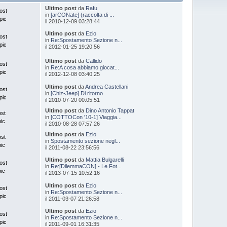
Ultimo post
da
Rafu
ost
in
[arCONate] (raccolta di ...
pic
il 2010-12-09 03:28:44
Ultimo post
da
Ezio
ost
in
Re:Spostamento Sezione n...
pic
il 2012-01-25 19:20:56
Ultimo post
da
Callido
ost
in
Re:A cosa abbiamo giocat...
pic
il 2012-12-08 03:40:25
Ultimo post
da
Andrea Castellani
ost
in
[Chiz-Jeep] Di ritorno
pic
il 2010-07-20 00:05:51
Ultimo post
da
Dino Antonio Tappat
ost
in
[COTTOCon '10-1] Viaggia...
pic
il 2010-08-28 07:57:26
Ultimo post
da
Ezio
ost
in
Spostamento sezione negl...
pic
il 2011-08-22 23:56:56
Ultimo post
da
Mattia Bulgarelli
ost
in
Re:[DilemmaCON] - Le Fot...
pic
il 2013-07-15 10:52:16
Ultimo post
da
Ezio
ost
in
Re:Spostamento Sezione n...
pic
il 2011-03-07 21:26:58
Ultimo post
da
Ezio
ost
in
Re:Spostamento Sezione n...
pic
il 2011-09-01 16:31:35