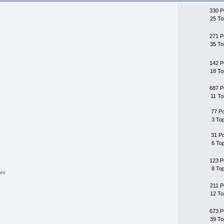
330 P
25 To
271 P
35 To
142 P
18 To
687 P
11 To
77 P
3 To
31 P
6 To
123 P
8 To
ni
211 P
12 To
673 P
39 To