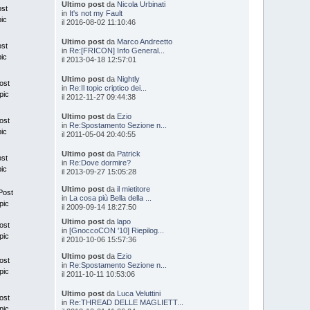
Ultimo post
da
Nicola Urbinati
ost
in
It's not my Fault
pic
il 2016-08-02 11:10:46
Ultimo post
da
Marco Andreetto
ost
in
Re:[FRICON] Info General...
pic
il 2013-04-18 12:57:01
Ultimo post
da
Nightly
ost
in
Re:Il topic criptico dei...
pic
il 2012-11-27 09:44:38
Ultimo post
da
Ezio
ost
in
Re:Spostamento Sezione n...
pic
il 2011-05-04 20:40:55
Ultimo post
da
Patrick
ost
in
Re:Dove dormire?
pic
il 2013-09-27 15:05:28
Ultimo post
da
il mietitore
Post
in
La cosa più Bella della ...
pic
il 2009-09-14 18:27:50
Ultimo post
da
lapo
ost
in
[GnoccoCON '10] Riepilog...
pic
il 2010-10-06 15:57:36
Ultimo post
da
Ezio
ost
in
Re:Spostamento Sezione n...
pic
il 2011-10-11 10:53:06
Ultimo post
da
Luca Veluttini
ost
in
Re:THREAD DELLE MAGLIETT...
pic