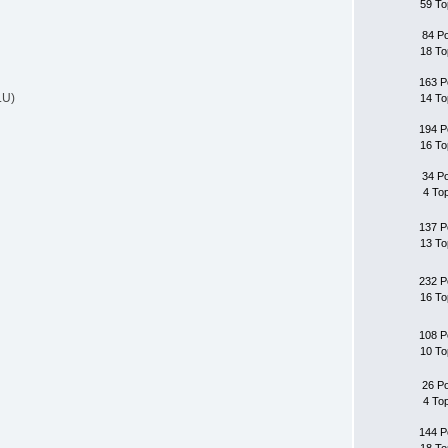
59 To
84 P
18 To
163 P
LU)
14 To
194 P
16 To
34 P
4 To
137 P
13 To
232 P
16 To
108 P
10 To
26 P
4 To
144 P
18 To