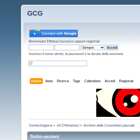
GCG
Benvenuto!
Effettua l'accesso
oppure
registrati
.
Inserisci il nome utente, la password e la durata della sessione.
Indice
Aiuto
Ricerca
Tags
Calendario
Accedi
Registrati
Gentechegioca
»
inCONtriamoci
»
Archivio delle Convention passate
Sotto-sezioni