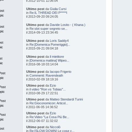
il 2012-10-01 11:06:04
Ultimo post
da
Giulia Cursi
ost
in
Re:IL THREAD DEI P*****I
pic
il 2013-09-20 09:24:05
Ultimo post
da
Davide Losito - ( Khana )
ost
in
Re:slot super segreto se...
pic
il 2014-09-13 23:34:45
Ultimo post
da
Loris Saddy4
ost
in
Re:[Domenica Pomeriggio]...
pic
il 2015-09-21 09:04:18
Ultimo post
da
il mietitore
st
in
[Domenica mattina] Wipeo...
pic
il 2016-08-18 03:14:04
Ultimo post
da
Iacopo Frigerio
Post
in
Commenti: Ravendeath
pic
il 2010-02-09 18:19:16
Ultimo post
da
Ezio
Post
in
il video "Ron vs Tobias"...
opic
il 2010-08-29 17:22:51
Ultimo post
da
Matteo Stendardi Turini
Post
in
Re:Gioconomicon: Articol...
pic
il 2011-06-05 14:36:52
Ultimo post
da
Ezio
Post
in
Re:Video "La Cosa Più Be...
pic
il 2012-06-07 11:32:02
Ultimo post
da
Niccolò
ost
in
Re:[SLOW DOWN] Le cose c...