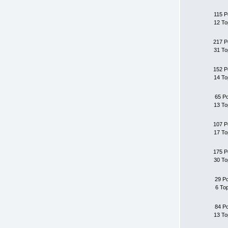
115 P
12 To
217 P
31 To
152 P
14 To
65 P
13 To
107 P
17 To
175 P
30 To
29 P
6 To
84 P
13 To