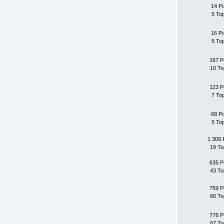
14 P
5 To
16 P
5 To
167 P
10 To
123 P
7 To
68 P
5 To
1 309 
19 To
635 P
43 To
759 P
66 To
776 P
67 To