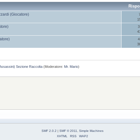
Rispo
ardi (Giocatore)
1
tore)
3
4
atore)
4
3
Assassini) Sezione Raccolta
(Moderatore:
Mr. Mario
)
SMF 2.0.2
|
SMF © 2011
,
Simple Machines
XHTML
RSS
WAP2