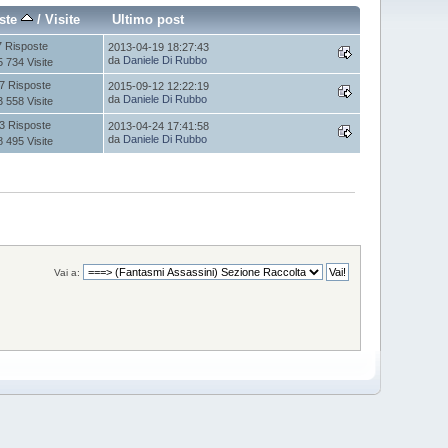
ste
/
Visite
Ultimo post
7 Risposte
2013-04-19 18:27:43
da
Daniele Di Rubbo
5 734 Visite
7 Risposte
2015-09-12 12:22:19
da
Daniele Di Rubbo
3 558 Visite
3 Risposte
2013-04-24 17:41:58
da
Daniele Di Rubbo
8 495 Visite
Vai a: