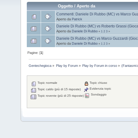
Oggetto
/
Aperto da
Commenti: Daniele Di Rubbo (MC) vs Marco Guzz
Aperto da
Patrick
Daniele Di Rubbo (MC) vs Roberto Grassi (Gioca
Aperto da
Daniele Di Rubbo
«
1
2
3
»
Daniele Di Rubbo (MC) vs Marco Guzzardi (Gioc
Aperto da
Daniele Di Rubbo
«
1
2
3
»
Pagine: [
1
]
Gentechegioca
»
Play by Forum
»
Play by Forum in corso
»
(Fantasmi 
Topic normale
Topic chiuso
Evidenzia topic
Topic caldo (più di 15 risposte)
Sondaggio
Topic rovente (più di 25 risposte)