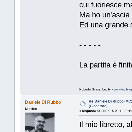
cui fuoriesce ma
Ma ho un'ascia
Ed una grande s
- - - - -
La partita è finit
Roberto Grassi Levity -
www.levity-r
Re:Daniele Di Rubbo (MC)
Daniele Di Rubbo
(Giocatore)
Membro
«
Risposta #31 il:
2015-09-11 22:44
Il mio libretto, a