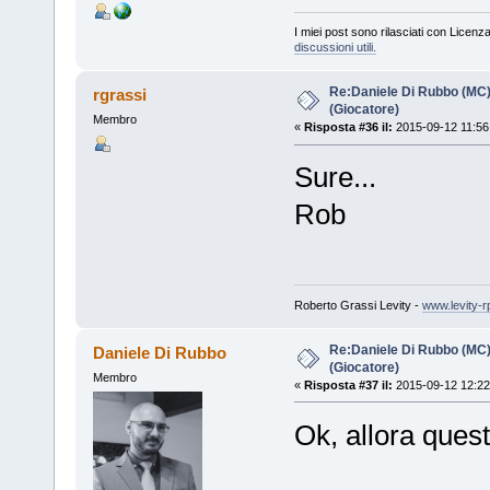
I miei post sono rilasciati con Licenz
discussioni utili.
Re:Daniele Di Rubbo (MC)
rgrassi
(Giocatore)
Membro
«
Risposta #36 il:
2015-09-12 11:56
Sure...
Rob
Roberto Grassi Levity -
www.levity-r
Re:Daniele Di Rubbo (MC)
Daniele Di Rubbo
(Giocatore)
Membro
«
Risposta #37 il:
2015-09-12 12:22
Ok, allora ques