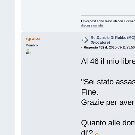
I miei post sono rilasciati con Licenz
discussioni utili.
Re:Daniele Di Rubbo (MC)
rgrassi
(Giocatore)
Membro
«
Risposta #32 il:
2015-09-11 23:50
Al 46 il mio libr
"Sei stato assas
Fine.
Grazie per aver
Quanto alle dom
di'?