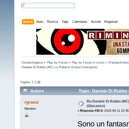
Indice
Aiuto
Ricerca
Tags
Calendario
Accedi
Registrati
Gentechegioca
»
Play by Forum
»
Play by Forum in corso
»
(Fantasmi Ass
Daniele Di Rubbo (MC) vs Roberto Grassi (Giocatore)
Pagine:
1
2
[
3
]
Autore
Topic: Daniele Di Rubbo 
Re:Daniele Di Rubbo (MC)
rgrassi
(Giocatore)
Membro
«
Risposta #30 il:
2015-09-11 22:36
Sono un fantasm