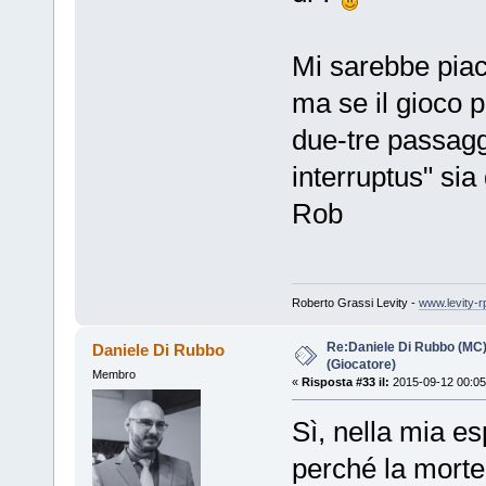
Mi sarebbe piac
ma se il gioco 
due-tre passagg
interruptus" sia
Rob
Roberto Grassi Levity -
www.levity-r
Re:Daniele Di Rubbo (MC)
Daniele Di Rubbo
(Giocatore)
Membro
«
Risposta #33 il:
2015-09-12 00:05
Sì, nella mia es
perché la morte 