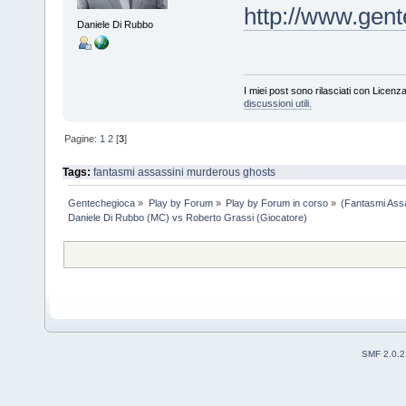
http://www.gent
Daniele Di Rubbo
I miei post sono rilasciati con Licenz
discussioni utili.
Pagine:
1
2
[
3
]
Tags:
fantasmi assassini
murderous ghosts
Gentechegioca
»
Play by Forum
»
Play by Forum in corso
»
(Fantasmi Ass
Daniele Di Rubbo (MC) vs Roberto Grassi (Giocatore)
SMF 2.0.2