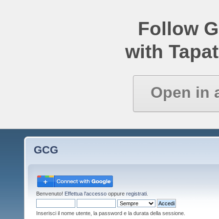
Follow 
with Tapat
Open in 
GCG
Benvenuto!
Effettua l'accesso
oppure
registrati
.
Inserisci il nome utente, la password e la durata della sessione.