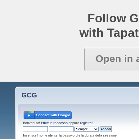
Follow 
with Tapat
Open in 
GCG
Benvenuto!
Effettua l'accesso
oppure
registrati
.
Inserisci il nome utente, la password e la durata della sessione.