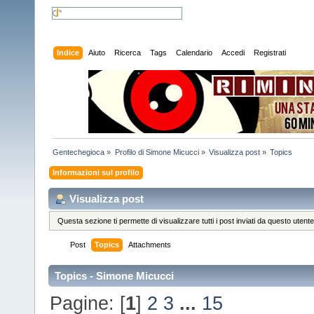
Indice
Aiuto
Ricerca
Tags
Calendario
Accedi
Registrati
Gentechegioca
»
Profilo di Simone Micucci
»
Visualizza post
»
Topics
Informazioni sul profilo
Visualizza post
Questa sezione ti permette di visualizzare tutti i post inviati da questo utente
Post
Topics
Attachments
Topics - Simone Micucci
Pagine: [
1
]
2
3
...
15