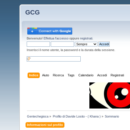
GCG
Benvenuto!
Effettua l'accesso
oppure
registrati
.
Inserisci il nome utente, la password e la durata della sessione.
Indice
Aiuto
Ricerca
Tags
Calendario
Accedi
Registrati
Gentechegioca
»
Profilo di Davide Losito - ( Khana )
»
Sommario
Informazioni sul profilo