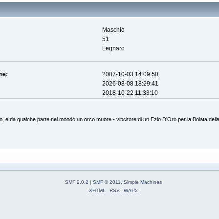
Maschio
51
Legnaro
ne:
2007-10-03 14:09:50
2026-08-08 18:29:41
2018-10-22 11:33:10
olo, e da qualche parte nel mondo un orco muore - vincitore di un Ezio D'Oro per la Boiata del
SMF 2.0.2
|
SMF © 2011
,
Simple Machines
XHTML
RSS
WAP2