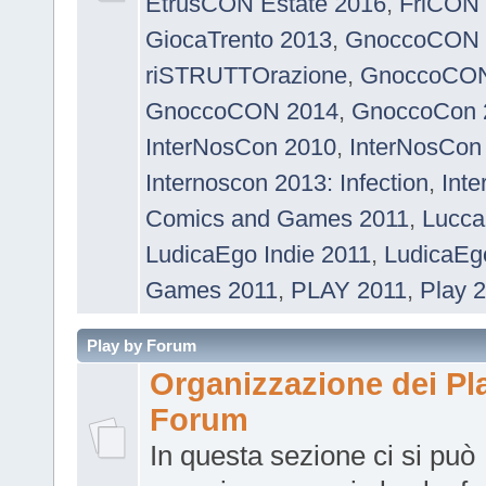
EtrusCON Estate 2016
,
FriCON
GiocaTrento 2013
,
GnoccoCON 
riSTRUTTOrazione
,
GnoccoCON 
GnoccoCON 2014
,
GnoccoCon 
InterNosCon 2010
,
InterNosCon
Internoscon 2013: Infection
,
Int
Comics and Games 2011
,
Lucca
LudicaEgo Indie 2011
,
LudicaEg
Games 2011
,
PLAY 2011
,
Play 
Play by Forum
Organizzazione dei Pl
Forum
In questa sezione ci si può