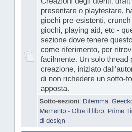
Creazioni degli utenti: draft
presentare o playtestare, h
giochi pre-esistenti, crunch 
giochi, playing aid, etc - qu
sezione dove tenere questo
come riferimento, per ritrov
facilmente. Un solo thread 
creazione, iniziato dall'aut
di non richedere un sotto-f
apposta.
Sotto-sezioni
:
Dilemma
,
Geecko
Memento - Oltre il libro
,
Prime T
di design