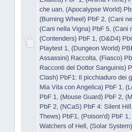
che uan
,
(Apocalypse World) Pb
(Burning Wheel) PbF 2
,
(Cani ne
(Cani nella Vigna) PbF 5
,
(Cani 
(Contenders) PbF 1
,
(D&D4) Pb
Playtest 1
,
(Dungeon World) PB
Assassini) Raccolta
,
(Fiasco) P
Racconti del Dottor Sanguinis) P
Clash) PbF1: Il picchiaduro dei g
Mia Vita con Angelica) PbF 1
,
(L
PbF 1
,
(Mouse Guard) PbF 2
,
(M
PbF 2
,
(NCaS) PbF 4: Silent Hill
Thews) PbF1
,
(Poison'd) PbF 1
,
Watchers of Hell
,
(Solar System