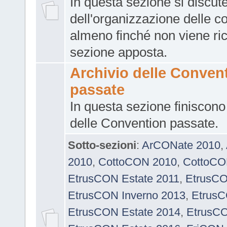
In questa sezione si discut
dell'organizzazione delle c
almeno finché non viene ri
sezione apposta.
Archivio delle Conven
passate
In questa sezione finiscono 
delle Convention passate.
Sotto-sezioni
:
ArCONate 2010
,
2010
,
CottoCON 2010
,
CottoCO
EtrusCON Estate 2011
,
EtrusCO
EtrusCON Inverno 2013
,
EtrusC
EtrusCON Estate 2014
,
EtrusCO