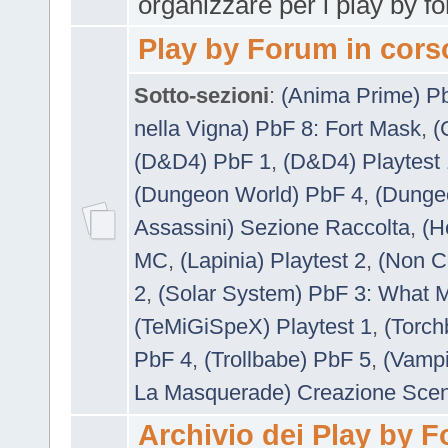
organizzare per i play by f
Play by Forum in cors
Sotto-sezioni
:
(Anima Prime) P
nella Vigna) PbF 8: Fort Mask
,
(
(D&D4) PbF 1
,
(D&D4) Playtest 
(Dungeon World) PbF 4
,
(Dunge
Assassini) Sezione Raccolta
,
(H
MC
,
(Lapinia) Playtest 2
,
(Non C
2
,
(Solar System) PbF 3: What 
(TeMiGiSpeX) Playtest 1
,
(Torch
PbF 4
,
(Trollbabe) PbF 5
,
(Vampi
La Masquerade) Creazione Scen
Archivio dei Play by 