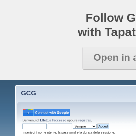
Follow 
with Tapat
Open in 
GCG
Benvenuto!
Effettua l'accesso
oppure
registrati
.
Inserisci il nome utente, la password e la durata della sessione.