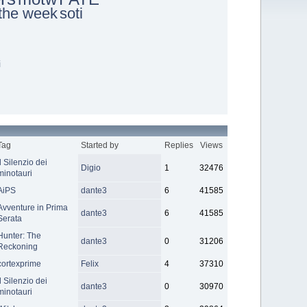
 the week
soti
i
Tag
Started by
Replies
Views
Il Silenzio dei
Digio
1
32476
minotauri
AiPS
dante3
6
41585
Avventure in Prima
dante3
6
41585
Serata
Hunter: The
dante3
0
31206
Reckoning
cortexprime
Felix
4
37310
Il Silenzio dei
dante3
0
30970
minotauri