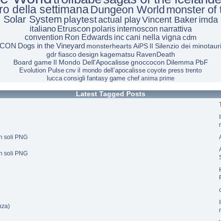
tro della settimana
Dungeon World
monster of
Solar System
playtest
actual play
Vincent Baker
imda
italiano
Etruscon
polaris
internoscon
narrattiva
convention
Ron Edwards
inc
cani nella vigna
cdm
CON
Dogs in the Vineyard
monsterhearts
AiPS
Il Silenzio dei minotaur
gdr
fiasco
design
kagematsu
RavenDeath
Board game
Il Mondo Dell'Apocalisse
gnoccocon
Dilemma
PbF
Evolution Pulse
cnv
il mondo dell’apocalisse
coyote press
trento
lucca
consigli
fantasy
game chef
anima prime
Latest Tagged Posts
on soli PNG
on soli PNG
nza)