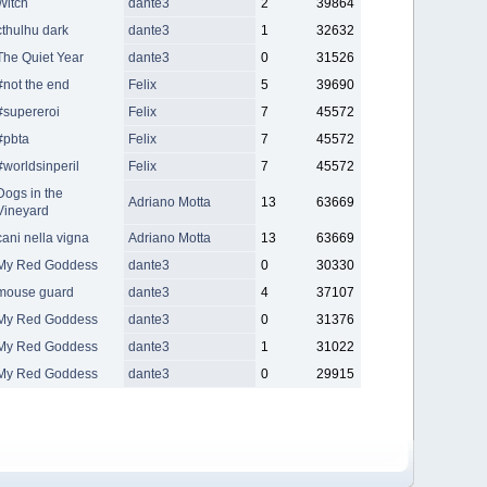
Witch
dante3
2
39864
cthulhu dark
dante3
1
32632
The Quiet Year
dante3
0
31526
#not the end
Felix
5
39690
#supereroi
Felix
7
45572
#pbta
Felix
7
45572
#worldsinperil
Felix
7
45572
Dogs in the
Adriano Motta
13
63669
Vineyard
cani nella vigna
Adriano Motta
13
63669
My Red Goddess
dante3
0
30330
mouse guard
dante3
4
37107
My Red Goddess
dante3
0
31376
My Red Goddess
dante3
1
31022
My Red Goddess
dante3
0
29915