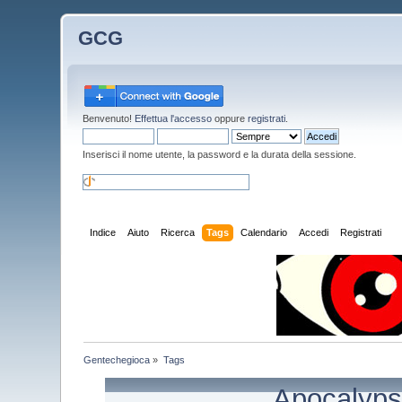
GCG
Benvenuto!
Effettua l'accesso
oppure
registrati
.
Inserisci il nome utente, la password e la durata della sessione.
Indice
Aiuto
Ricerca
Tags
Calendario
Accedi
Registrati
Gentechegioca
»
Tags
Apocalyps