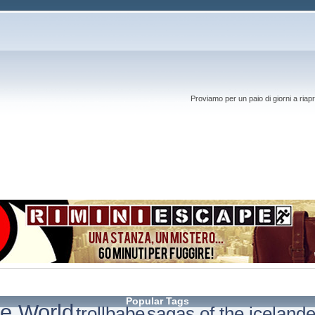
Proviamo per un paio di giorni a riapr
Popular Tags
e World
trollbabe
sagas of the icelande