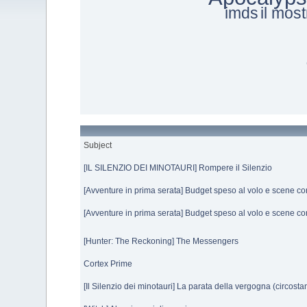
imds
il mos
Subject
[IL SILENZIO DEI MINOTAURI] Rompere il Silenzio
[Avventure in prima serata] Budget speso al volo e scene c
[Avventure in prima serata] Budget speso al volo e scene c
[Hunter: The Reckoning] The Messengers
Cortex Prime
[Il Silenzio dei minotauri] La parata della vergogna (circosta