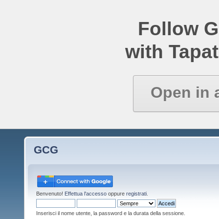
Follow 
with Tapat
Open in 
GCG
Benvenuto!
Effettua l'accesso
oppure
registrati
.
Inserisci il nome utente, la password e la durata della sessione.