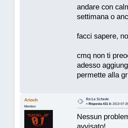
andare con cal
settimana o an
facci sapere, no
cmq non ti preo
adesso aggiungit
permette alla 
Re:Le Schede
Arioch
«
Risposta #21 il:
2013-07-26
Membro
Nessun problema
avvisato!