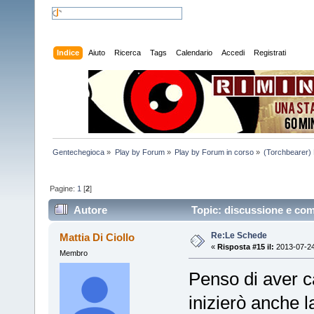
Indice
Aiuto
Ricerca
Tags
Calendario
Accedi
Registrati
Gentechegioca
»
Play by Forum
»
Play by Forum in corso
»
(Torchbearer)
Pagine:
1
[
2
]
Autore
Topic: discussione e com
Re:Le Schede
Mattia Di Ciollo
«
Risposta #15 il:
2013-07-24
Membro
Penso di aver ca
inizierò anche l