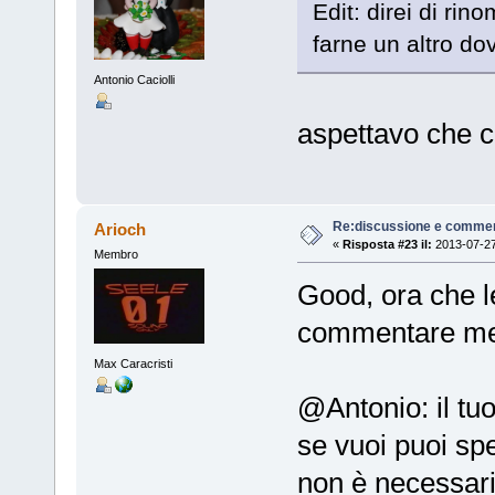
Edit: direi di ri
farne un altro dov
Antonio Caciolli
aspettavo che ci
Re:discussione e commen
Arioch
«
Risposta #23 il:
2013-07-27
Membro
Good, ora che l
commentare me
Max Caracristi
@Antonio: il tu
se vuoi puoi sp
non è necessari