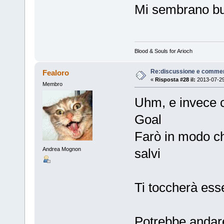
Mi sembrano bu
Blood & Souls for Arioch
Re:discussione e commen
Fealoro
«
Risposta #28 il:
2013-07-29
Membro
Uhm, e invece 
Goal
Farò in modo ch
salvi
Andrea Mognon
Ti toccherà ess
Potrebbe andar