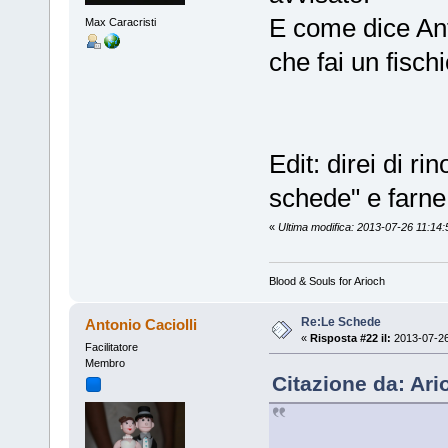
E come dice Anto
Max Caracristi
che fai un fisc
Edit: direi di r
schede" e farne 
«
Ultima modifica: 2013-07-26 11:14:
Blood & Souls for Arioch
Re:Le Schede
Antonio Caciolli
«
Risposta #22 il:
2013-07-26
Facilitatore
Membro
Citazione da: Ari