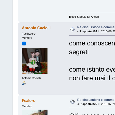
Blood & Souls for Arioch
Re:discussione e commen
Antonio Caciolli
«
Risposta #24 il:
2013-07-27
Facilitatore
Membro
come conoscenz
segreti
come istinto e
non fare mai il 
Antonio Caciolli
Re:discussione e commen
Fealoro
«
Risposta #25 il:
2013-07-28
Membro