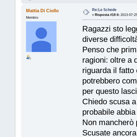
Re:Le Schede
Mattia Di Ciollo
«
Risposta #19 il:
2013-07-25
Membro
Ragazzi sto leg
diverse difficolt
Penso che prima 
ragioni: oltre a 
riguarda il fatt
potrebbero comp
per questo lasci
Chiedo scusa a t
probabile abbia
Non mancherò pe
Scusate ancora 