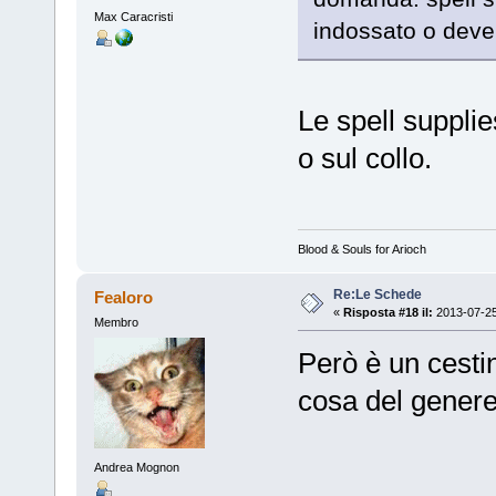
Max Caracristi
indossato o deve
Le spell suppli
o sul collo.
Blood & Souls for Arioch
Re:Le Schede
Fealoro
«
Risposta #18 il:
2013-07-25
Membro
Però è un cestin
cosa del gener
Andrea Mognon