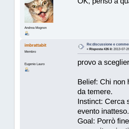
OK, penso a qu
Andrea Mognon
Re:discussione e commen
imbrattabit
«
Risposta #26 il:
2013-07-28
Membro
provo a sceglier
Eugenio Lauro
Belief: Chi non
da temere.
Instinct: Cerca
evento inatteso.
Goal: Porrò fine