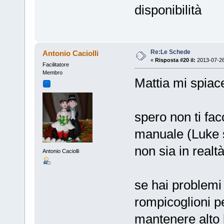
disponibilità
Re:Le Schede
Antonio Caciolli
«
Risposta #20 il:
2013-07-26
Facilitatore
Membro
Mattia mi spiac
spero non ti facc
manuale (Luke s
non sia in realt
Antonio Caciolli
se hai problemi
rompicoglioni p
mantenere alto