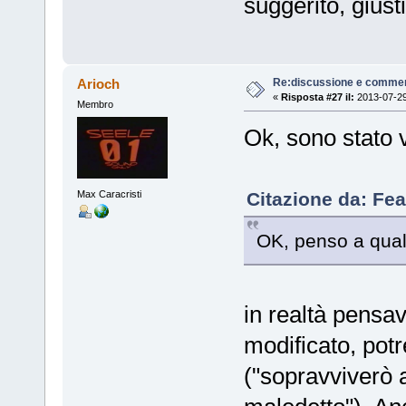
suggerito, giusti
Re:discussione e commen
Arioch
«
Risposta #27 il:
2013-07-29
Membro
Ok, sono stato 
Max Caracristi
Citazione da: Fea
OK, penso a qua
in realtà pensav
modificato, pot
("sopravviverò 