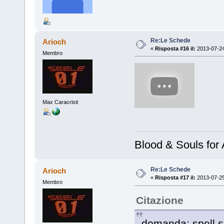
Re:Le Schede
Arioch
«
Risposta #16 il:
2013-07-24
Membro
Max Caracristi
Blood & Souls for 
Re:Le Schede
Arioch
«
Risposta #17 il:
2013-07-25
Membro
Citazione
domanda: spell s