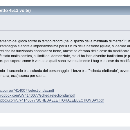
etto 4513 volte)
amento del gioco scritto in tempo record (nello spazio della mattinata di martedì 5 ma
ampagna elettorale importantissima per il futuro della nazione (quale, si decide all'
irei che ha funzionato abbastanza bene, anche se c'erano delle cose da modificare 
 stata molto comica, ai limiti del demenziale, ma ci ha fatto divertire tantissimo (e p
ck per sapere come è venuto e quali sono eventualmente i bug e le cose da modifi
nto. Il secondo è la scheda del personaggio. Il terzo è la "scheda elettorale", ovvero
a matta, ecc.) scena per scena.
box.com/u/74140077/electionday.pdf
l.dropbox.com/u/74140077/schedaelectionday.pdf
.dropbox.com/u/74140077/SCHEDAELETTORALEELECTIONDAY.pdf