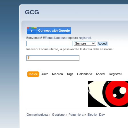
GCG
Benvenuto!
Effettua l'accesso
oppure
registrati
.
Inserisci il nome utente, la password e la durata della sessione.
Indice
Aiuto
Ricerca
Tags
Calendario
Accedi
Registrati
Gentechegioca
»
Gestione
»
Pattumiera
»
Election Day