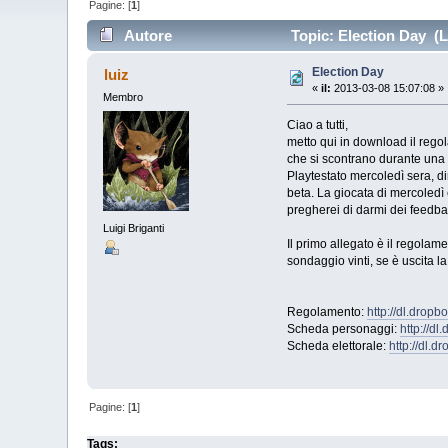
Pagine: [
1
]
Autore
Topic: Election Day (L
Election Day
luiz
«
il:
2013-03-08 15:07:08 »
Membro
Ciao a tutti,
metto qui in download il regol
che si scontrano durante una c
Playtestato mercoledì sera, d
beta. La giocata di mercoledì è
pregherei di darmi dei feedba
Luigi Briganti
Il primo allegato è il regolame
sondaggio vinti, se è uscita l
Regolamento:
http://dl.drop
Scheda personaggi:
http://d
Scheda elettorale:
http://dl
Pagine: [
1
]
Tags: