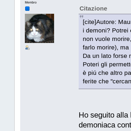
Membro
Citazione
[cite]Autore: Mau
i demoni? Potrei 
non vuole morire
farlo morire), ma
Da un lato forse n
Poteri gli permett
è piú che altro pas
ferite che "cercan
Ho seguito alla 
demoniaca contr