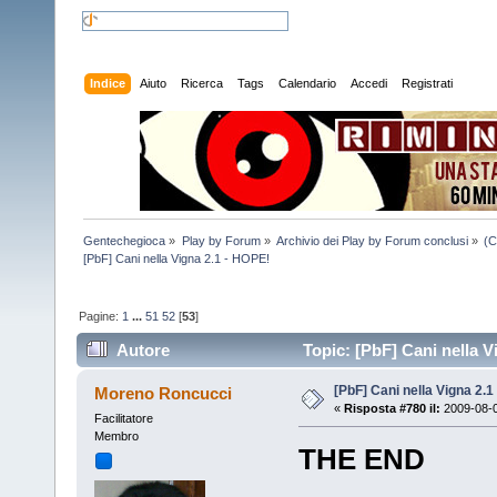
Indice
Aiuto
Ricerca
Tags
Calendario
Accedi
Registrati
Gentechegioca
»
Play by Forum
»
Archivio dei Play by Forum conclusi
»
(C
[PbF] Cani nella Vigna 2.1 - HOPE!
Pagine:
1
...
51
52
[
53
]
Autore
Topic: [PbF] Cani nella V
[PbF] Cani nella Vigna 2.1
Moreno Roncucci
«
Risposta #780 il:
2009-08-0
Facilitatore
Membro
THE END