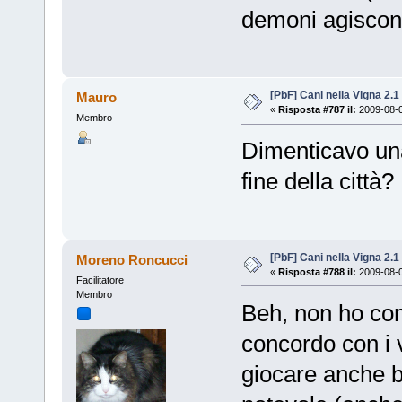
demoni agiscono
[PbF] Cani nella Vigna 2.1
Mauro
«
Risposta #787 il:
2009-08-0
Membro
Dimenticavo un
fine della citt
[PbF] Cani nella Vigna 2.1
Moreno Roncucci
«
Risposta #788 il:
2009-08-0
Facilitatore
Membro
Beh, non ho co
concordo con i 
giocare anche b