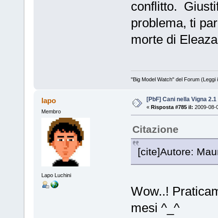
conflitto. Giust
problema, ti pa
morte di Eleaza
"Big Model Watch" del Forum (Leggi 
[PbF] Cani nella Vigna 2.1
lapo
«
Risposta #785 il:
2009-08-0
Membro
Citazione
[cite]Autore: Mau
Lapo Luchini
Wow..! Praticam
mesi ^_^