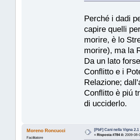
Perché i dadi p
capire quelli pe
morire, è lo St
morire), ma la 
Da un lato forse
Conflitto e i Pot
Relazione; dall'
Conflitto è piú t
di ucciderlo.
[PbF] Cani nella Vigna 2.1
Moreno Roncucci
«
Risposta #784 il:
2009-08-0
Facilitatore