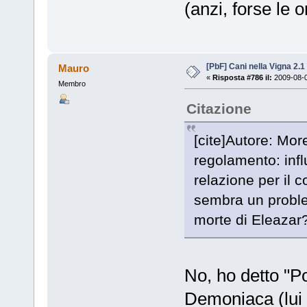
(anzi, forse le o
[PbF] Cani nella Vigna 2.1
Mauro
«
Risposta #786 il:
2009-08-0
Membro
Citazione
[cite]Autore: More
regolamento: inf
relazione per il c
sembra un proble
morte di Eleazar
No, ho detto "Po
Demoniaca (lui 