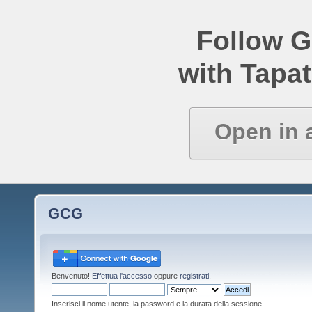
Follow 
with Tapat
Open in 
GCG
Benvenuto!
Effettua l'accesso
oppure
registrati
.
Inserisci il nome utente, la password e la durata della sessione.