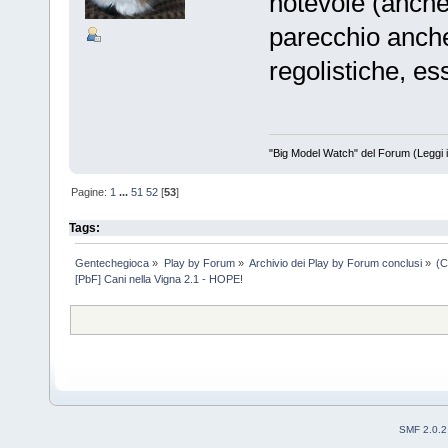
notevole (anche
parecchio anche
regolistiche, es
"Big Model Watch" del Forum (Leggi 
Pagine:
1
...
51
52
[
53
]
Tags:
Gentechegioca
»
Play by Forum
»
Archivio dei Play by Forum conclusi
»
(C
[PbF] Cani nella Vigna 2.1 - HOPE!
SMF 2.0.2