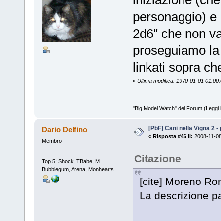
iniziazione (che
personaggio) e 
2d6" che non va
proseguiamo la 
linkati sopra che
«
Ultima modifica: 1970-01-01 01:0
"Big Model Watch" del Forum (Leggi 
[PbF] Cani nella Vigna 2 -
Dario Delfino
«
Risposta #46 il:
2008-11-08
Membro
Citazione
Top 5: Shock, TBabe, M
Bubblegum, Arena, Monhearts
[cite] Moreno Ron
La descrizione pa