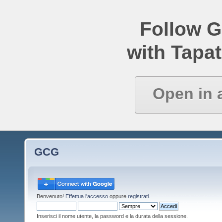
Follow 
with Tapat
Open in 
GCG
Benvenuto!
Effettua l'accesso
oppure
registrati
.
Inserisci il nome utente, la password e la durata della sessione.