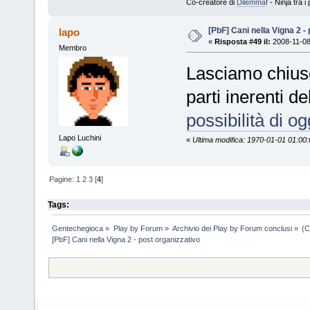
Co-creatore di
Dilemma
! - Ninja tra
[PbF] Cani nella Vigna 2 -
lapo
«
Risposta #49 il:
2008-11-08
Membro
Lasciamo chius
parti inerenti d
possibilità di og
Lapo Luchini
«
Ultima modifica: 1970-01-01 01:00:
Pagine:
1
2
3
[
4
]
Tags:
Gentechegioca
»
Play by Forum
»
Archivio dei Play by Forum conclusi
»
(C
[PbF] Cani nella Vigna 2 - post organizzativo