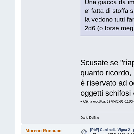
Una giacca da imb
e' fatta di stoff
la vedono tutti f
2d6 (o forse meg
Scusate se "riap
quanto ricordo, 
è riservato ad o
oggetti schifosi
«
Ultima modifica: 1970-01-01 01:00
Dario Delfino
[PbF] Cani nella Vigna 2 -
Moreno Roncucci