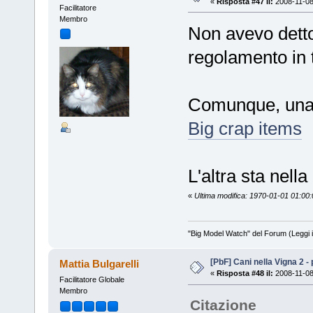
«
Risposta #47 il:
2008-11-08
Facilitatore
Membro
Non avevo detto
regolamento in t
Comunque, una p
Big crap items
L'altra sta nella
«
Ultima modifica: 1970-01-01 01:0
"Big Model Watch" del Forum (Leggi 
[PbF] Cani nella Vigna 2 -
Mattia Bulgarelli
«
Risposta #48 il:
2008-11-08
Facilitatore Globale
Membro
Citazione