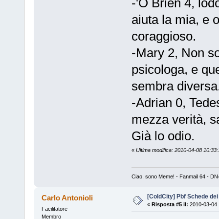
-'O Brien 4, lodo
aiuta la mia, e 
coraggioso.
-Mary 2, Non so
psicologa, e que
sembra diversa.
-Adrian 0, Tede
mezza verità, s
Già lo odio.
«
Ultima modifica: 2010-04-08 10:3
Ciao, sono Meme! - Fanmail 64 - DN=2
[ColdCity] Pbf Schede de
Carlo Antonioli
«
Risposta #5 il:
2010-03-04 
Facilitatore
Membro