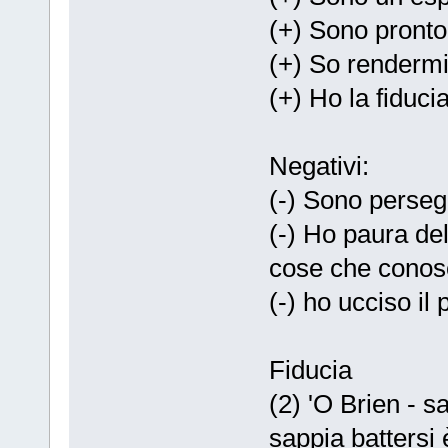
(+) Sono pronto 
(+) So rendermi
(+) Ho la fiduci
Negativi:
(-) Sono persegu
(-) Ho paura de
cose che conosc
(-) ho ucciso il
Fiducia
(2) 'O Brien - s
sappia battersi