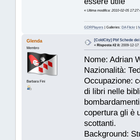
essere utile
«
Ultima modifica: 2010-02-05 17:27:
GDRPlayers
| Galleries:
DA
Flickr
|
[ColdCity] Pbf Schede de
Glenda
«
Risposta #2 il:
2009-12-17 
Membro
Nome: Adrian W
Nazionalità: Te
Occupazione: co
Barbara Fini
di libri nelle bi
bombardamenti. 
copertura gli è 
scottanti.
Background: Stu