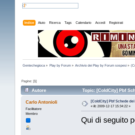
Indice
Aiuto
Ricerca
Tags
Calendario
Accedi
Registrati
Gentechegioca
»
Play by Forum
»
Archivio dei Play by Forum sospesi
»
(C
Pagine: [
1
]
Autore
Topic: [ColdCity] Pbf Sch
[ColdCity] Pbf Schede de
Carlo Antonioli
«
il:
2009-12-17 15:34:22 »
Facilitatore
Membro
Qui di seguito p