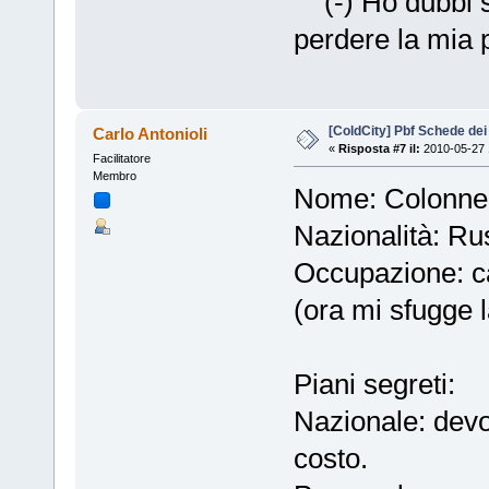
(-) Ho dubbi su
perdere la mia 
[ColdCity] Pbf Schede de
Carlo Antonioli
«
Risposta #7 il:
2010-05-27 
Facilitatore
Membro
Nome: Colonnel
Nazionalità: Ru
Occupazione: ca
(ora mi sfugge l
Piani segreti:
Nazionale: devo
costo.