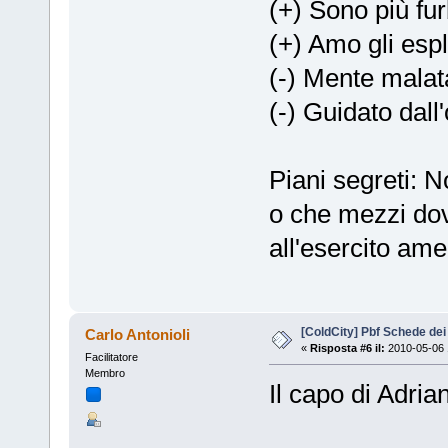
(+) Sono più fur
(+) Amo gli espl
(-) Mente malat
(-) Guidato dall
Piani segreti: 
o che mezzi dov
all'esercito ame
[ColdCity] Pbf Schede de
Carlo Antonioli
«
Risposta #6 il:
2010-05-06 
Facilitatore
Membro
Il capo di Adrian