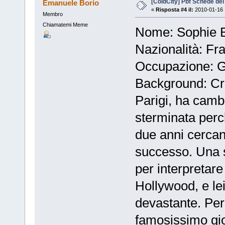
[ColdCity] Pbf Schede de
Emanuele Borio
«
Risposta #4 il:
2010-01-16 
Membro
Chiamatemi Meme
Nome: Sophie 
Nazionalità: Fr
Occupazione: Gi
Background: Cre
Parigi, ha camb
sterminata perc
due anni cercand
successo. Una s
per interpretare
Hollywood, e lei
devastante. Per 
famosissimo gio