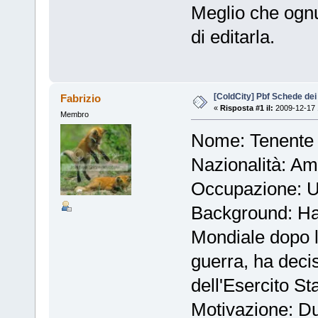
Meglio che ognun
di editarla.
[ColdCity] Pbf Schede de
Fabrizio
«
Risposta #1 il:
2009-12-17 
Membro
Nome: Tenente 
Nazionalità: Am
Occupazione: Uf
Background: Ha 
Mondiale dopo l
guerra, ha deci
dell'Esercito St
Motivazione: Du