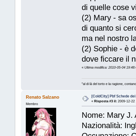
di quelle cose v
(2) Mary - sa o
di quanto si cerc
ma nel nostro la
(2) Sophie - è d
dove ficcare il 
«
Ultima modifica: 2010-05-04 19:48
"al di là del torto e la ragione, conta
[ColdCity] Pbf Schede de
Renato Salzano
«
Risposta #3 il:
2009-12-22 
Membro
Nome: Mary J.
Nazionalità: Ing
Occupazione: Co