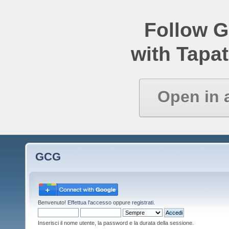
Follow 
with Tapat
Open in 
GCG
Benvenuto!
Effettua l'accesso
oppure
registrati
.
Inserisci il nome utente, la password e la durata della sessione.