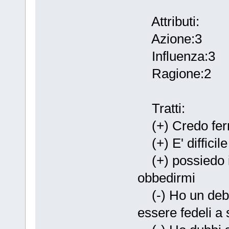
Attributi:
Azione:3
Influenza:3
Ragione:2
Tratti:
(+) Credo ferm
(+) E' difficil
(+) possiedo i 
obbedirmi
(-) Ho un debo
essere fedeli a