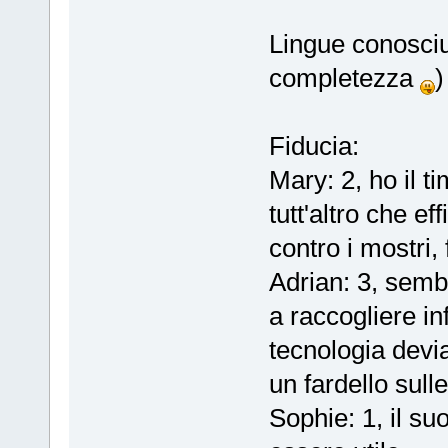
Lingue conosciu
completezza
)
Fiducia:
Mary: 2, ho il t
tutt'altro che 
contro i mostri, 
Adrian: 3, semb
a raccogliere in
tecnologia devi
un fardello sulle
Sophie: 1, il suo