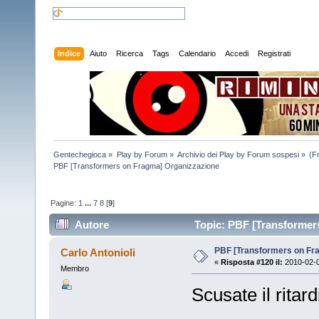
Indice
Aiuto
Ricerca
Tags
Calendario
Accedi
Registrati
Gentechegioca
»
Play by Forum
»
Archivio dei Play by Forum sospesi
»
(F
PBF [Transformers on Fragma] Organizzazione
Pagine:
1
...
7
8
[
9
]
Autore
Topic: PBF [Transformers
PBF [Transformers on Fr
Carlo Antonioli
«
Risposta #120 il:
2010-02-0
Membro
Scusate il ritar