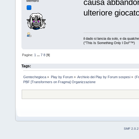
causa abbandono
Membro
ulteriore gioca
il dado si lancia da solo, e da qualc
("This Is Something Only I Do!"™)
Pagine:
1
...
7
8
[
9
]
Tags:
Gentechegioca
»
Play by Forum
»
Archivio dei Play by Forum sospesi
»
(F
PBF [Transformers on Fragma] Organizzazione
SMF 2.0.2