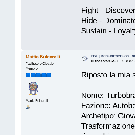
Fight - Discove
Hide - Dominat
Sustain - Loyalt
PBF [Transformers on Fr
Mattia Bulgarelli
«
Risposta #121 il:
2010-02-0
Facilitatore Globale
Membro
Riposto la mia 
Nome: Turbobr
Mattia Bulgarelli
Fazione: Autobo
Archetipo: Giova
Trasformazione: