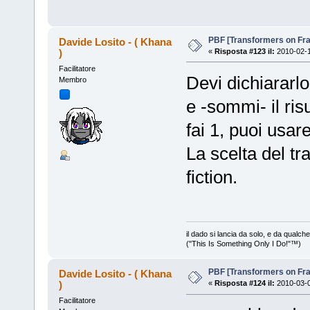
PBF [Transformers on Fr
Davide Losito - ( Khana
)
«
Risposta #123 il:
2010-02-1
Facilitatore
Devi dichiararlo
Membro
e -sommi- il ris
fai 1, puoi usar
La scelta del tra
fiction.
il dado si lancia da solo, e da qualc
("This Is Something Only I Do!"™)
PBF [Transformers on Fr
Davide Losito - ( Khana
)
«
Risposta #124 il:
2010-03-0
Facilitatore