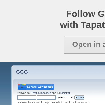
Follow 
with Tapat
Open in 
GCG
Benvenuto!
Effettua l'accesso
oppure
registrati
.
Inserisci il nome utente, la password e la durata della sessione.