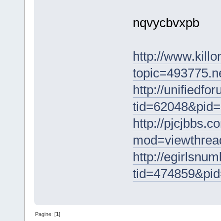
nqvycbvxpb
http://www.kill
topic=493775.
http://unifiedf
tid=62048&pid
http://pjcjbbs.
mod=viewthrea
http://egirlsn
tid=474859&pi
Pagine: [
1
]