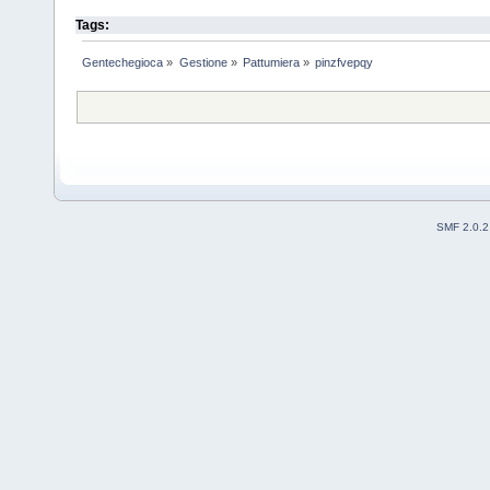
Tags:
Gentechegioca
»
Gestione
»
Pattumiera
»
pinzfvepqy
SMF 2.0.2