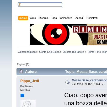
Indice
Aiuto
Ricerca
Tags
Calendario
Accedi
Registrati
Gentechegioca
»
Gente Che Gioca
»
Questo l'ho fatto io
»
Prime Time Tee
Pagine: [
1
]
Autore
Topic: Mosse Base, caratt
Mosse Base, caratteristic
Pippo_Jedi
«
il:
2016-09-16 18:06:43 »
Facilitatore
Membro
Ciao, dopo aver
una bozza dell