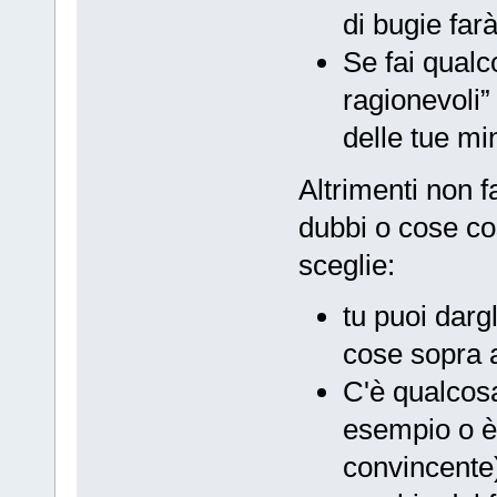
di bugie far
Se fai qualc
ragionevoli”
delle tue mi
Altrimenti non f
dubbi o cose co
sceglie:
tu puoi darg
cose sopra a
C'è qualcosa
esempio o è
convincente):