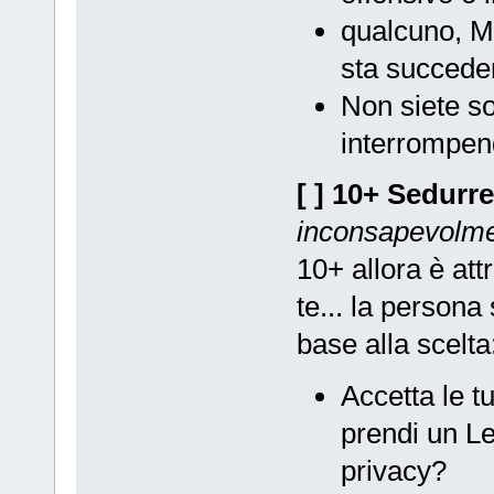
qualcuno, M
sta succede
Non siete so
interrompen
[ ] 10+
Sedurr
inconsapevolmen
10+ allora è at
te... la persona
base alla scelta
Accetta le t
prendi un Le
privacy?