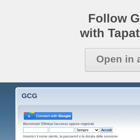
Follow 
with Tapat
Open in 
GCG
Benvenuto!
Effettua l'accesso
oppure
registrati
.
Inserisci il nome utente, la password e la durata della sessione.