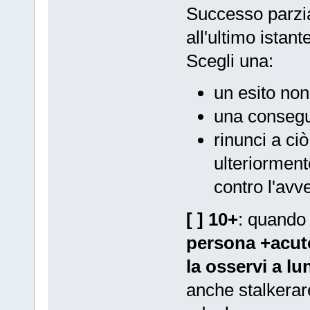
Successo parzial
all'ultimo istant
Scegli una:
un esito non
una consegu
rinunci a ci
ulteriorment
contro l'avve
[ ] 10+
: quando f
persona +acut
la osservi a l
anche stalkerare