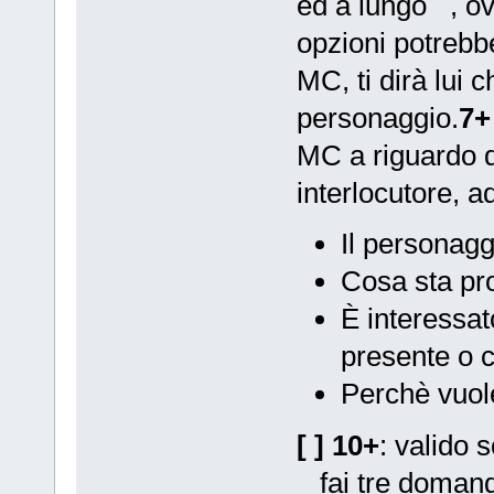
ed a lungo , ov
opzioni potreb
MC, ti dirà lui c
personaggio.
7+
MC a riguardo d
interlocutore, 
Il personagg
Cosa sta pr
È interessa
presente o 
Perchè vuol
[ ] 10+
: valido 
fai tre doman