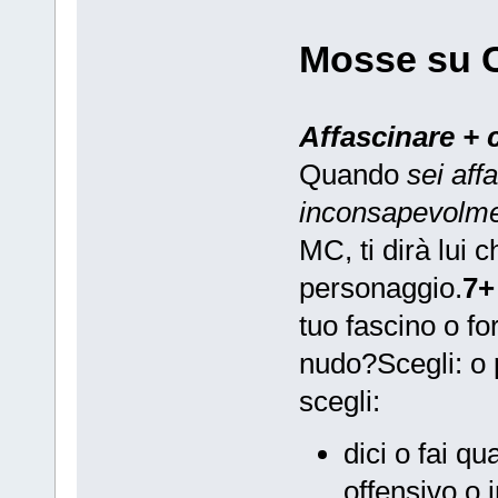
Mosse su 
Affascinare + 
Quando
sei aff
inconsapevolme
MC, ti dirà lui c
personaggio.
7+
tuo fascino o fo
nudo?Scegli: o 
scegli:
dici o fai q
offensivo o 