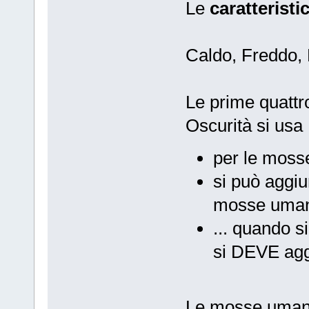
Le
caratterist
Caldo, Freddo, 
Le prime quattr
Oscurità si usa
per le mosse
si può aggiun
mosse umane
... quando s
si DEVE agg
Le mosse umane 