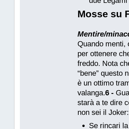
due Legami 
Mosse su 
Mentire/
minacc
Quando menti, o
per ottenere che
freddo. Nota ch
“bene” questo n
è un ottimo tram
valanga.
6 -
Guar
starà a te dire 
non sei il Joke
Se rincari l