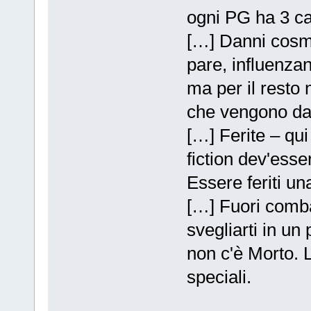
ogni PG ha 3 ca
[…] Danni cosme
pare, influenza
ma per il resto 
che vengono dat
[…] Ferite – qui
fiction dev'esse
Essere feriti un
[…] Fuori comba
svegliarti in un 
non c'è Morto. 
speciali.