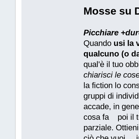
Mosse su 
Picchiare +du
Quando
usi la
qualcuno (o d
qual'è il tuo ob
chiarisci le cos
la fiction lo c
gruppi di individ
accade, in gener
cosa fa poi il 
parziale. Ottien
ciò che vuoi, in