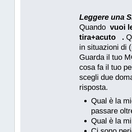
Leggere una S
Quando
vuoi 
tira+acuto
.
Q
in situazioni di 
Guarda il tuo MC
cosa fa il tuo p
scegli due doman
risposta.
Qual è la mi
passare oltr
Qual è la m
Ci sono peri