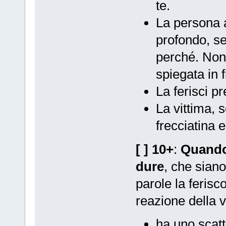
te.
La persona a 
profondo, se 
perché. Non 
spiegata in f
La ferisci 
La vittima, 
frecciatina 
[ ] 10+
:
Quando 
dure
, che siano
parole la feris
reazione della v
ha uno scatto