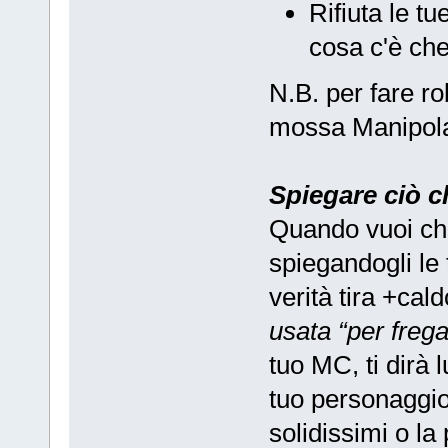
Rifiuta le t
cosa c'è ch
N.B. per fare r
mossa Manipola
Spiegare ciò c
Quando vuoi ch
spiegandogli le 
verità tira +cal
usata “
per frega
tuo MC, ti dirà l
tuo personaggio
solidissimi o la