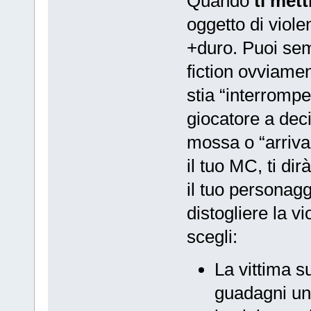
Quando
ti met
oggetto di viole
+duro. Puoi sem
fiction ovviame
stia “interrompe
giocatore a deci
mossa o “arriva
il tuo MC, ti dir
il tuo personagg
distogliere la vi
scegli:
La vittima s
guadagni un 