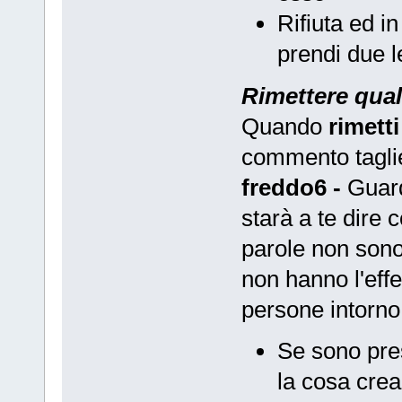
Rifiuta ed i
prendi due l
Rimettere qua
Quando
rimett
commento taglie
freddo
6 -
Guarda
starà a te dire 
parole non sono
non hanno l'effe
persone intorno 
Se sono pres
la cosa crea