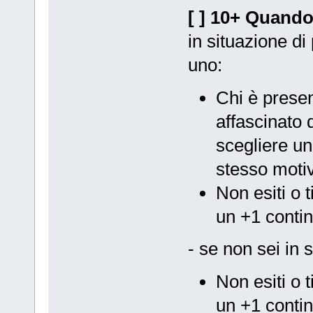
[ ] 10+ Quando 
in situazione di 
uno:
Chi è prese
affascinato 
scegliere u
stesso moti
Non esiti o t
un +1 conti
- se non sei in 
Non esiti o t
un +1 conti