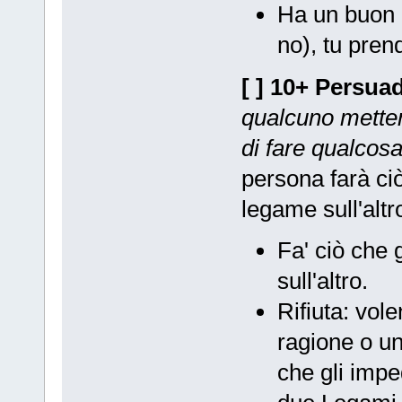
Ha un buon m
no), tu pren
[ ] 10+
Persua
qualcuno
metten
di fare qualcos
persona farà ci
legame sull'altr
Fa' ciò che 
sull'altro.
Rifiuta: vole
ragione o u
che gli impe