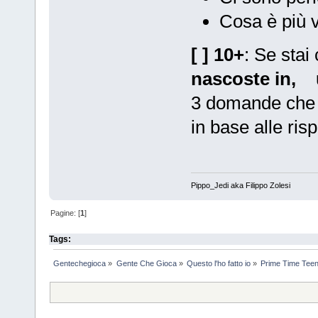
Cosa è più 
[ ] 10+
: Se stai
nascoste
in,
3 domande che v
in base alle ris
Pippo_Jedi aka Filippo Zolesi
Pagine: [
1
]
Tags:
Gentechegioca
»
Gente Che Gioca
»
Questo l'ho fatto io
»
Prime Time Tee