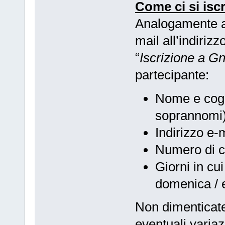
Come ci si isc
Analogamente ag
mail all’indirizz
“
Iscrizione a 
partecipante:
Nome e cogno
soprannomi
Indirizzo e-m
Numero di ce
Giorni in cui
domenica / e
Non dimenticat
eventuali variaz