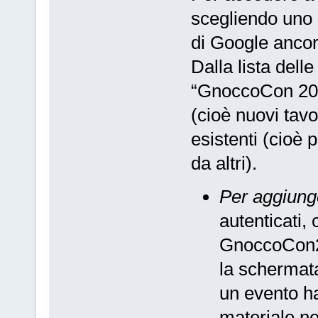
scegliendo uno d
di Google ancor
Dalla lista dell
“GnoccoCon 2016
(cioè nuovi tavol
esistenti (cioè p
da altri).
Per aggiung
autenticati,
GnoccoCon2
la schermat
un evento ha
materiale ne