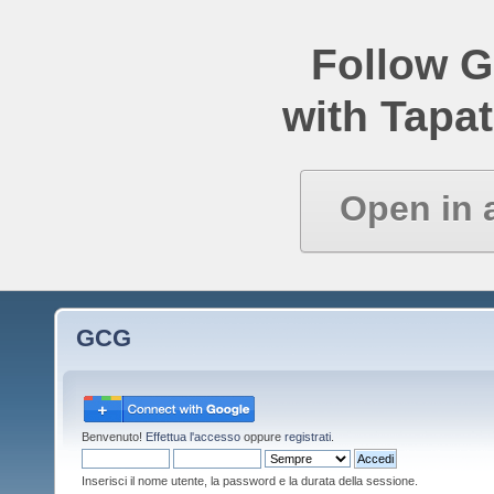
Follow 
with Tapat
Open in 
GCG
Benvenuto!
Effettua l'accesso
oppure
registrati
.
Inserisci il nome utente, la password e la durata della sessione.