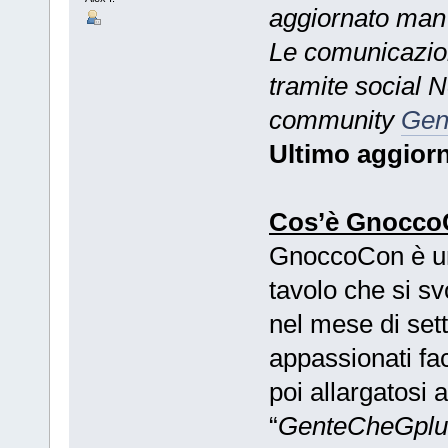
aggiornato man 
Le comunicazion
tramite social 
community
Gen
Ultimo aggior
Cos’è Gnocc
GnoccoCon è una
tavolo che si sv
nel mese di set
appassionati fac
poi allargatosi
“
GenteCheGplu