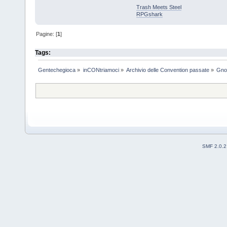
Trash Meets Steel
RPGshark
Pagine: [
1
]
Tags:
Gentechegioca
»
inCONtriamoci
»
Archivio delle Convention passate
»
Gno
SMF 2.0.2