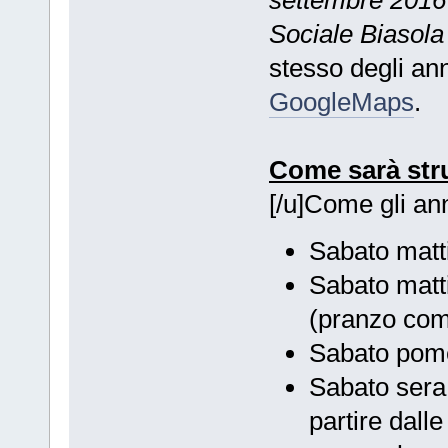
settembre 2016 
Sociale Biasola 
stesso degli ann
GoogleMaps
.
Come sarà str
[/u]Come gli an
Sabato matti
Sabato matti
(pranzo co
Sabato pomer
Sabato sera 
partire dall