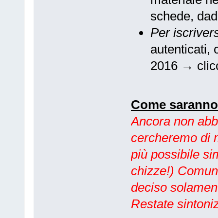
schede, dadi
Per iscriver
autenticati
2016 → clicc
Come saranno o
Ancora non abbi
cercheremo di m
più possibile si
chizze!) Comunq
deciso solament
Restate sintoniz