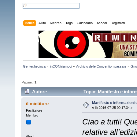
Indice
Aiuto
Ricerca
Tags
Calendario
Accedi
Registrati
Gentechegioca
»
inCONtriamoci
»
Archivio delle Convention passate
»
Gno
Pagine: [
1
]
Autore
Topic: Manifesto e informa
Manifesto e informazioni ut
il mietitore
«
il:
2016-07-25 00:17:34 »
Facilitatore
Membro
Ciao a tutti! Que
relative all’ed
Alex I.