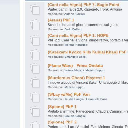
(Cani nella Vigna) PbF 7: Eagle Point
Partecipanti: Talos 2.0, -Spiegel-, Tronk, Antonio
Moderatore:
Antonio Caciolli
(Arena) PbF 1
Schede, thread di gioco e commenti sul gioco
Moderatore:
Dario Delfino
(Cani nella Vigna) PbF 1: HOPE
PbF 2 di Cani nella Vigna, dimostrativo, portato a t
Moderatore:
Moreno Roncucci
(Kazekami Kyoko Kills Kublai Khan) PbF 
Moderatore:
Emanuele Borio
(Flame Wars) - Prima Ondata
Moderatori:
Simone Micucci
,
Matteo Suppo
(Murderous Ghost) Playtest 1
Il nuovo giuoco di Vincent Baker. Una specie di lib
Moderatore:
Matteo Suppo
(S/Lay w/Me) PbF Vari
Moderatori:
Claudia Cangini
,
Emanuele Borio
(Spione) PbF 1
Portato a termine. Partecipanti: Claudia Cangini, 
Moderatore:
Claudia Cangini
(Spione) PbF 2
Partecipanti: Luca Veluttini, Ezio Melega, Glenda, 