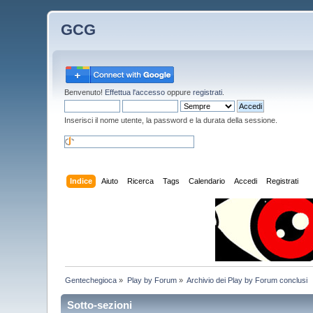
GCG
Benvenuto!
Effettua l'accesso
oppure
registrati
.
Inserisci il nome utente, la password e la durata della sessione.
Indice
Aiuto
Ricerca
Tags
Calendario
Accedi
Registrati
Gentechegioca
»
Play by Forum
»
Archivio dei Play by Forum conclusi
Sotto-sezioni