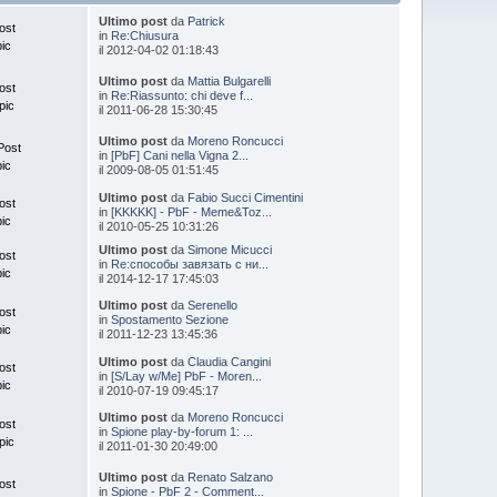
Ultimo post
da
Patrick
ost
in
Re:Chiusura
pic
il 2012-04-02 01:18:43
Ultimo post
da
Mattia Bulgarelli
ost
in
Re:Riassunto: chi deve f...
pic
il 2011-06-28 15:30:45
Ultimo post
da
Moreno Roncucci
Post
in
[PbF] Cani nella Vigna 2...
pic
il 2009-08-05 01:51:45
Ultimo post
da
Fabio Succi Cimentini
ost
in
[KKKKK] - PbF - Meme&Toz...
pic
il 2010-05-25 10:31:26
Ultimo post
da
Simone Micucci
ost
in
Re:способы завязать с ни...
pic
il 2014-12-17 17:45:03
Ultimo post
da
Serenello
ost
in
Spostamento Sezione
pic
il 2011-12-23 13:45:36
Ultimo post
da
Claudia Cangini
ost
in
[S/Lay w/Me] PbF - Moren...
pic
il 2010-07-19 09:45:17
Ultimo post
da
Moreno Roncucci
ost
in
Spione play-by-forum 1: ...
pic
il 2011-01-30 20:49:00
Ultimo post
da
Renato Salzano
ost
in
Spione - PbF 2 - Comment...