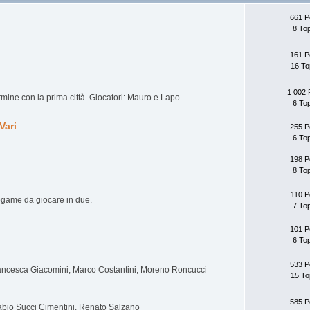
661 P
8 To
161 P
16 To
1 002 
ermine con la prima città. Giocatori: Mauro e Lapo
6 To
Vari
255 P
6 To
198 P
8 To
110 P
rogame da giocare in due.
7 To
101 P
6 To
533 P
Francesca Giacomini, Marco Costantini, Moreno Roncucci
15 To
585 P
Fabio Succi Cimentini, Renato Salzano