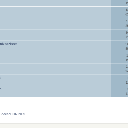
1
6
6
1
2
9
7
nizzazione
1
8
t
1
1
1
2
i
1
o
1
GnoccoCON 2009