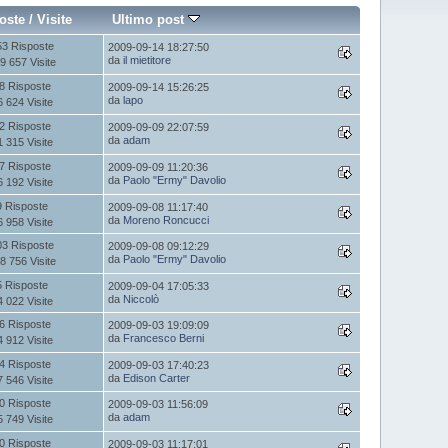
oste
/
Visite
Ultimo post
53 Risposte
2009-09-14 18:27:50
da
il mietitore
9 657 Visite
8 Risposte
2009-09-14 15:26:25
da
lapo
6 624 Visite
2 Risposte
2009-09-09 22:07:59
da
adam
1 315 Visite
7 Risposte
2009-09-09 11:20:36
da
Paolo "Ermy" Davolio
6 192 Visite
9 Risposte
2009-09-08 11:17:40
da
Moreno Roncucci
6 958 Visite
03 Risposte
2009-09-08 09:12:29
da
Paolo "Ermy" Davolio
8 756 Visite
5 Risposte
2009-09-04 17:05:33
da
Niccolò
4 022 Visite
6 Risposte
2009-09-03 19:09:09
da
Francesco Berni
4 912 Visite
4 Risposte
2009-09-03 17:40:23
da
Edison Carter
7 546 Visite
0 Risposte
2009-09-03 11:56:09
da
adam
5 749 Visite
0 Risposte
2009-09-03 11:17:01