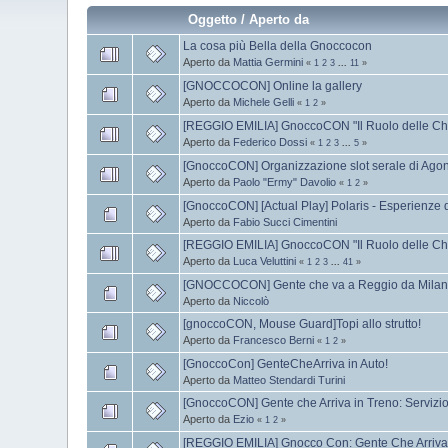
Oggetto
/
Aperto da
La cosa più Bella della Gnoccocon
Aperto da
Mattia Germini
«
1
2
3
...
11
»
[GNOCCOCON] Online la gallery
Aperto da
Michele Gelli
«
1
2
»
[REGGIO EMILIA] GnoccoCON "Il Ruolo delle Chi
Aperto da
Federico Dossi
«
1
2
3
...
5
»
[GnoccoCON] Organizzazione slot serale di Ago
Aperto da
Paolo "Ermy" Davolio
«
1
2
»
[GnoccoCON] [Actual Play] Polaris - Esperienze d
Aperto da
Fabio Succi Cimentini
[REGGIO EMILIA] GnoccoCON "Il Ruolo delle Ch
Aperto da
Luca Veluttini
«
1
2
3
...
41
»
[GNOCCOCON] Gente che va a Reggio da Mila
Aperto da
Niccolò
[gnoccoCON, Mouse Guard]Topi allo strutto!
Aperto da
Francesco Berni
«
1
2
»
[GnoccoCon] GenteCheArriva in Auto!
Aperto da
Matteo Stendardi Turini
[GnoccoCON] Gente che Arriva in Treno: Serviz
Aperto da
Ezio
«
1
2
»
[REGGIO EMILIA] Gnocco Con: Gente Che Arriva.