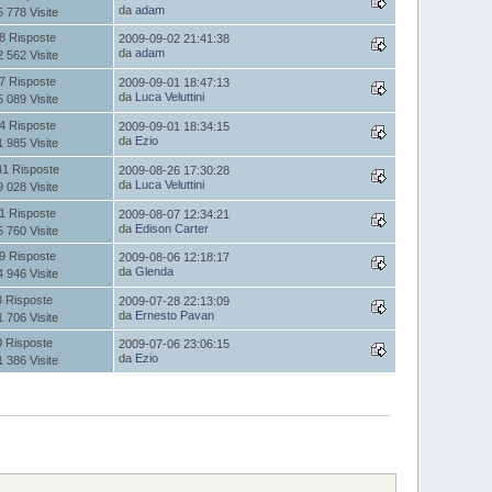
da
adam
5 778 Visite
8 Risposte
2009-09-02 21:41:38
da
adam
2 562 Visite
7 Risposte
2009-09-01 18:47:13
da
Luca Veluttini
5 089 Visite
4 Risposte
2009-09-01 18:34:15
da
Ezio
1 985 Visite
41 Risposte
2009-08-26 17:30:28
da
Luca Veluttini
9 028 Visite
1 Risposte
2009-08-07 12:34:21
da
Edison Carter
5 760 Visite
9 Risposte
2009-08-06 12:18:17
da
Glenda
4 946 Visite
3 Risposte
2009-07-28 22:13:09
da
Ernesto Pavan
1 706 Visite
0 Risposte
2009-07-06 23:06:15
da
Ezio
1 386 Visite