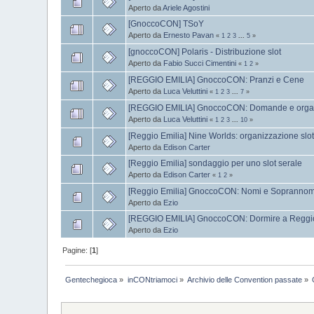
Aperto da
Ariele Agostini
[GnoccoCON] TSoY
Aperto da
Ernesto Pavan
«
1
2
3
...
5
»
[gnoccoCON] Polaris - Distribuzione slot
Aperto da
Fabio Succi Cimentini
«
1
2
»
[REGGIO EMILIA] GnoccoCON: Pranzi e Cene
Aperto da
Luca Veluttini
«
1
2
3
...
7
»
[REGGIO EMILIA] GnoccoCON: Domande e orga
Aperto da
Luca Veluttini
«
1
2
3
...
10
»
[Reggio Emilia] Nine Worlds: organizzazione slo
Aperto da
Edison Carter
[Reggio Emilia] sondaggio per uno slot serale
Aperto da
Edison Carter
«
1
2
»
[Reggio Emilia] GnoccoCON: Nomi e Soprannom
Aperto da
Ezio
[REGGIO EMILIA] GnoccoCON: Dormire a Reggi
Aperto da
Ezio
Pagine: [
1
]
Gentechegioca
»
inCONtriamoci
»
Archivio delle Convention passate
»