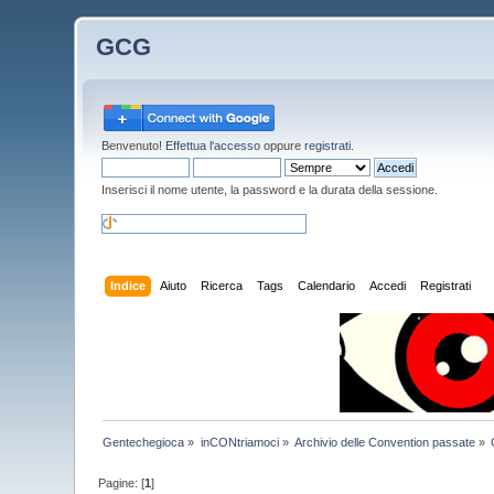
GCG
Benvenuto!
Effettua l'accesso
oppure
registrati
.
Inserisci il nome utente, la password e la durata della sessione.
Indice
Aiuto
Ricerca
Tags
Calendario
Accedi
Registrati
Gentechegioca
»
inCONtriamoci
»
Archivio delle Convention passate
»
Pagine: [
1
]