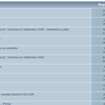
Risp
1
10
1
2
zze", Domenica 6 Settembre 2009 - commenti a caldo
6
6
n
2
3
i un novellino
1
izze", Domenica 6 Settembre 2009
6
26
no
1
1
2
1
1
io navetta Stazione RE-CON
2
2
.. Prima!
1