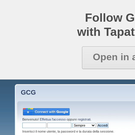
Follow 
with Tapat
Open in 
GCG
Benvenuto!
Effettua l'accesso
oppure
registrati
.
Inserisci il nome utente, la password e la durata della sessione.