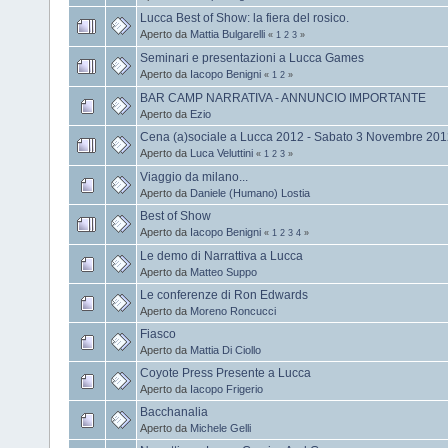
Lucca Best of Show: la fiera del rosico.
Aperto da
Mattia Bulgarelli
«
1
2
3
»
Seminari e presentazioni a Lucca Games
Aperto da
Iacopo Benigni
«
1
2
»
BAR CAMP NARRATIVA - ANNUNCIO IMPORTANTE
Aperto da
Ezio
Cena (a)sociale a Lucca 2012 - Sabato 3 Novembre 20
Aperto da
Luca Veluttini
«
1
2
3
»
Viaggio da milano...
Aperto da
Daniele (Humano) Lostia
Best of Show
Aperto da
Iacopo Benigni
«
1
2
3
4
»
Le demo di Narrattiva a Lucca
Aperto da
Matteo Suppo
Le conferenze di Ron Edwards
Aperto da
Moreno Roncucci
Fiasco
Aperto da
Mattia Di Ciollo
Coyote Press Presente a Lucca
Aperto da
Iacopo Frigerio
Bacchanalia
Aperto da
Michele Gelli