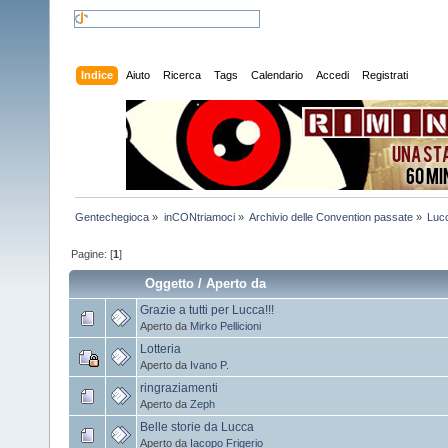
Indice
Aiuto
Ricerca
Tags
Calendario
Accedi
Registrati
Gentechegioca
»
inCONtriamoci
»
Archivio delle Convention passate
»
Luc
Pagine: [
1
]
Oggetto
/
Aperto da
Grazie a tutti per Lucca!!!
Aperto da
Mirko Pellicioni
Lotteria
Aperto da
Ivano P.
ringraziamenti
Aperto da
Zeph
Belle storie da Lucca
Aperto da
Iacopo Frigerio