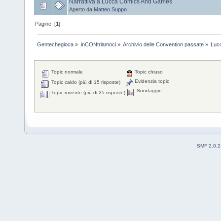
Narrattiva a Lucca Comics And Games
Aperto da
Matteo Suppo
Pagine: [
1
]
Gentechegioca
»
inCONtriamoci
»
Archivio delle Convention passate
»
Luc
Topic normale
Topic chiuso
Evidenzia topic
Topic caldo (più di 15 risposte)
Sondaggio
Topic rovente (più di 25 risposte)
SMF 2.0.2