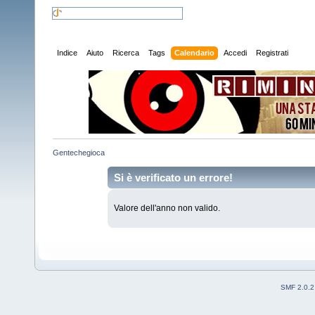
Indice
Aiuto
Ricerca
Tags
Calendario
Accedi
Registrati
Gentechegioca
Si è verificato un errore!
Valore dell'anno non valido.
SMF 2.0.2