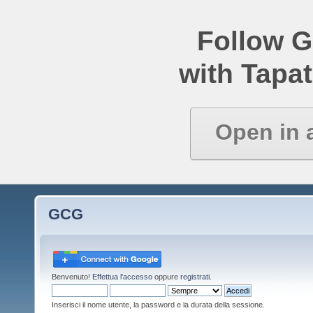
Follow 
with Tapat
Open in 
GCG
Benvenuto!
Effettua l'accesso
oppure
registrati
.
Inserisci il nome utente, la password e la durata della sessione.