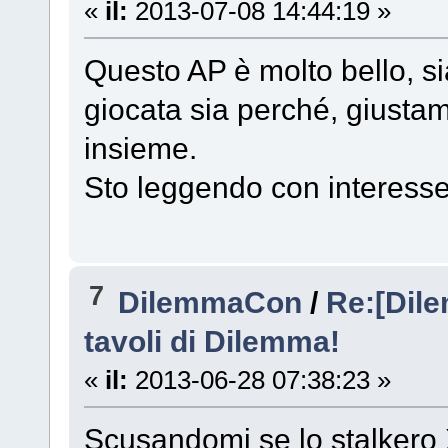
«
il:
2013-07-08 14:44:19 »
Questo AP è molto bello, s
giocata sia perché, giustame
insieme.
Sto leggendo con interesse
7
DilemmaCon
/
Re:[Dil
tavoli di Dilemma!
«
il:
2013-06-28 07:38:23 »
Scusandomi se lo stalkero 