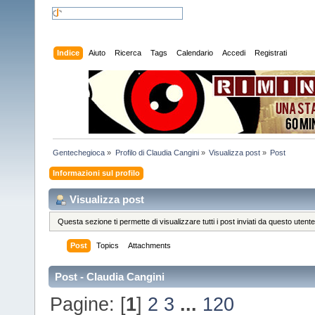
Indice
Aiuto
Ricerca
Tags
Calendario
Accedi
Registrati
Gentechegioca
»
Profilo di Claudia Cangini
»
Visualizza post
»
Post
Informazioni sul profilo
Visualizza post
Questa sezione ti permette di visualizzare tutti i post inviati da questo utente
Post
Topics
Attachments
Post - Claudia Cangini
Pagine: [
1
]
2
3
...
120