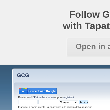
Follow 
with Tapat
Open in 
GCG
Benvenuto!
Effettua l'accesso
oppure
registrati
.
Inserisci il nome utente, la password e la durata della sessione.