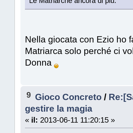
Le Matriarche ancora di più.
Nella giocata con Ezio ho f
Matriarca solo perché ci 
Donna
9
Gioco Concreto
/
Re:[S
gestire la magia
«
il:
2013-06-11 11:20:15 »