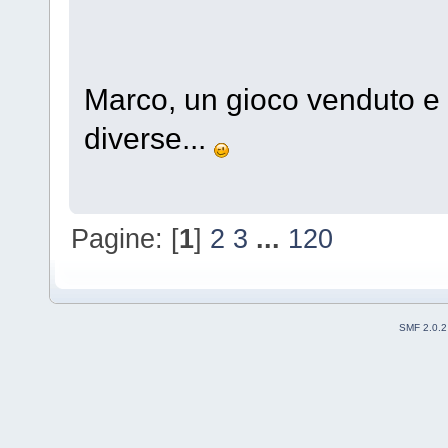
Marco, un gioco venduto e
diverse...
Pagine: [
1
]
2
3
...
120
SMF 2.0.2