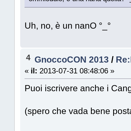
Uh, no, è un nanO °_°
4
GnoccoCON 2013
/
Re:
«
il:
2013-07-31 08:48:06 »
Puoi iscrivere anche i Cang
(spero che vada bene posta