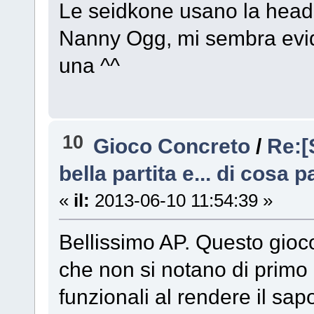
Le seidkone usano la hea
Nanny Ogg, mi sembra evid
una ^^
10
Gioco Concreto
/
Re:[
bella partita e... di cosa 
«
il:
2013-06-10 11:54:39 »
Bellissimo AP. Questo gioc
che non si notano di primo
funzionali al rendere il sap