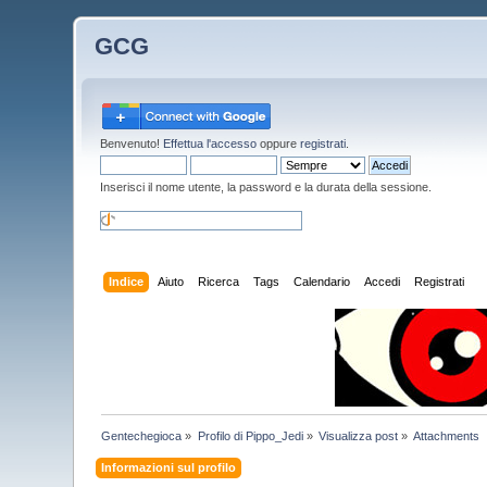
GCG
Benvenuto!
Effettua l'accesso
oppure
registrati
.
Inserisci il nome utente, la password e la durata della sessione.
Indice
Aiuto
Ricerca
Tags
Calendario
Accedi
Registrati
Gentechegioca
»
Profilo di Pippo_Jedi
»
Visualizza post
»
Attachments
Informazioni sul profilo