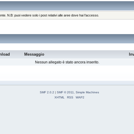
ente. N.B: puoi vedere solo i post relativi alle aree dove hai l'accesso.
nload
Messaggio
In
Nessun allegato è stato ancora inserito.
SMF 2.0.2
|
SMF © 2011
,
Simple Machines
XHTML
RSS
WAP2