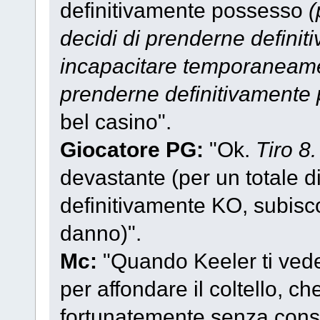
definitivamente possesso
(
decidi di prenderne defini
incapacitare temporaneamen
prenderne definitivamente
bel casino".
Giocatore PG:
"Ok.
Tiro 8.
devastante (per un totale d
definitivamente KO, subisco
danno)".
Mc:
"Quando Keeler ti vede a
per affondare il coltello, ch
fortunatemente senza conse