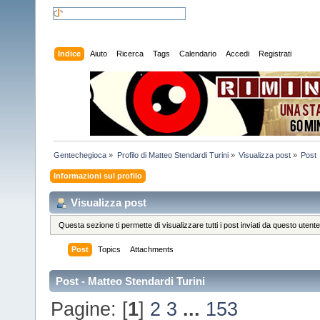
Indice
Aiuto
Ricerca
Tags
Calendario
Accedi
Registrati
Gentechegioca
»
Profilo di Matteo Stendardi Turini
»
Visualizza post
»
Post
Informazioni sul profilo
Visualizza post
Questa sezione ti permette di visualizzare tutti i post inviati da questo utente
Post
Topics
Attachments
Post - Matteo Stendardi Turini
Pagine: [
1
]
2
3
...
153