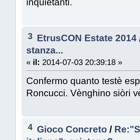
inquietanti.
3
EtrusCON Estate 2014
stanza...
«
il:
2014-07-03 20:39:18 »
Confermo quanto testè espr
Roncucci. Vènghino siòri v
4
Gioco Concreto
/
Re:"S