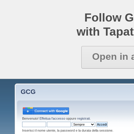
Follow 
with Tapat
Open in 
GCG
Benvenuto!
Effettua l'accesso
oppure
registrati
.
Inserisci il nome utente, la password e la durata della sessione.