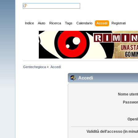
Indice
Aiuto
Ricerca
Tags
Calendario
Accedi
Registrati
Gentechegioca
»
Accedi
Accedi
Nome utent
Passwor
OpenI
Validità dell'accesso (in minut