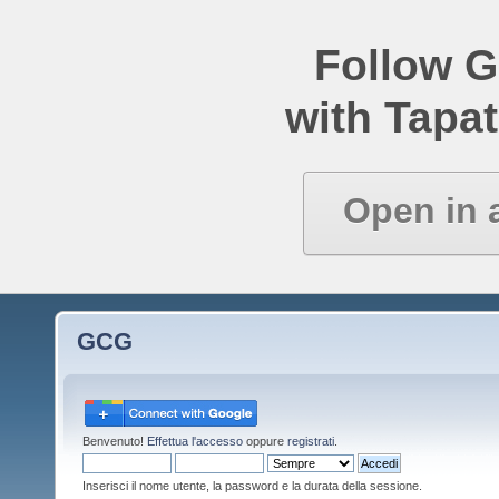
Follow 
with Tapat
Open in 
GCG
Benvenuto!
Effettua l'accesso
oppure
registrati
.
Inserisci il nome utente, la password e la durata della sessione.