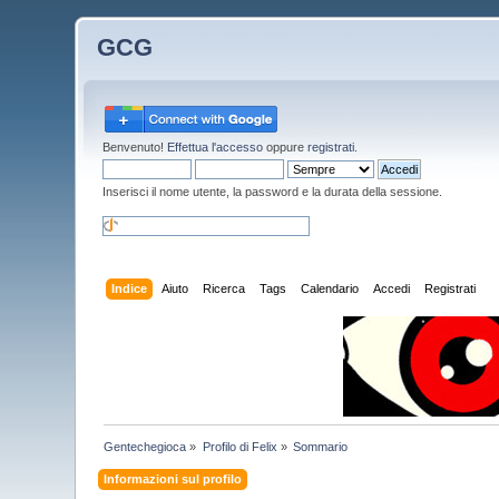
GCG
Benvenuto!
Effettua l'accesso
oppure
registrati
.
Inserisci il nome utente, la password e la durata della sessione.
Indice
Aiuto
Ricerca
Tags
Calendario
Accedi
Registrati
Gentechegioca
»
Profilo di Felix
»
Sommario
Informazioni sul profilo