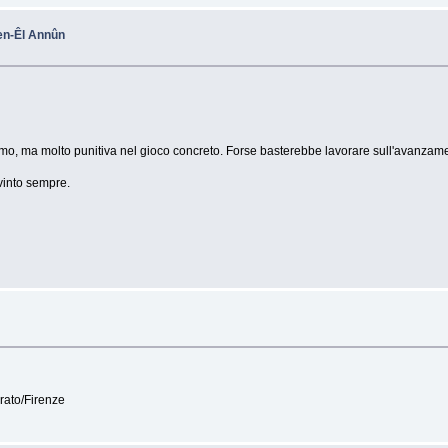
h-en-Êl Annûn
smo, ma molto punitiva nel gioco concreto. Forse basterebbe lavorare sull'avanzamen
vinto sempre.
rato/Firenze