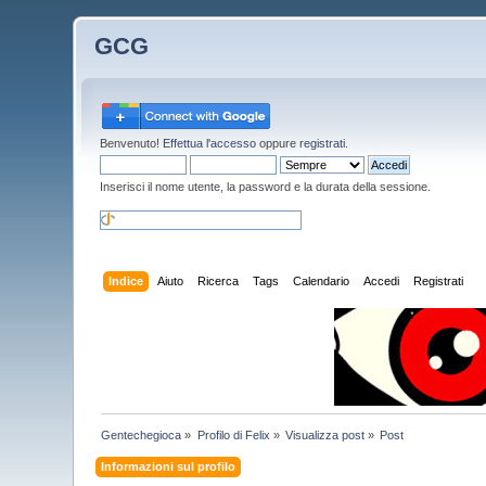
GCG
Benvenuto!
Effettua l'accesso
oppure
registrati
.
Inserisci il nome utente, la password e la durata della sessione.
Indice
Aiuto
Ricerca
Tags
Calendario
Accedi
Registrati
Gentechegioca
»
Profilo di Felix
»
Visualizza post
»
Post
Informazioni sul profilo