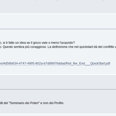
 si è fatto un idea se il gioco vale o meno l'acquisto?
to. Questo sembra più coraggioso. La definizione che nel quickstart dà del conflitt
files/4d56b634-4747-4995-802a-b7d88976ddad/Not_the_End___QuickStart.pdf
tti del "Sommario dei Poteri" e non del Profilo.