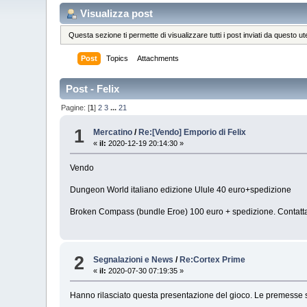
Visualizza post
Questa sezione ti permette di visualizzare tutti i post inviati da questo ut
Post
Topics
Attachments
Post - Felix
Pagine: [
1
]
2
3
...
21
1
Mercatino
/
Re:[Vendo] Emporio di Felix
«
il:
2020-12-19 20:14:30 »
Vendo
Dungeon World italiano edizione Ulule 40 euro+spedizione
Broken Compass (bundle Eroe) 100 euro + spedizione. Contattate
2
Segnalazioni e News
/
Re:Cortex Prime
«
il:
2020-07-30 07:19:35 »
Hanno rilasciato questa presentazione del gioco. Le premesse 