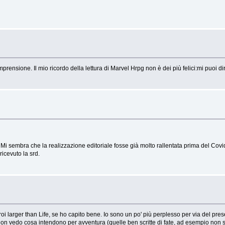
omprensione. Il mio ricordo della lettura di Marvel Hrpg non è dei più felici:mi puoi 
 Mi sembra che la realizzazione editoriale fosse già molto rallentata prima del Co
icevuto la srd.
roi larger than Life, se ho capito bene. Io sono un po' più perplesso per via del pre
e non vedo cosa intendono per avventura (quelle ben scritte di fate, ad esempio non