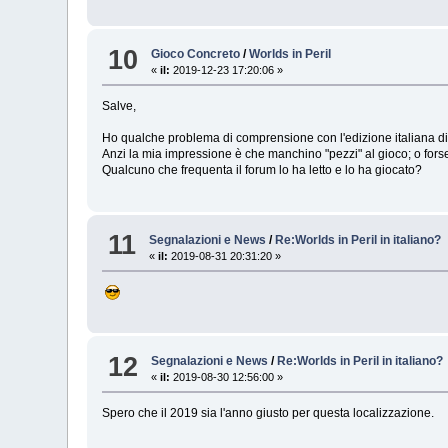
10
Gioco Concreto
/
Worlds in Peril
«
il:
2019-12-23 17:20:06 »
Salve,
Ho qualche problema di comprensione con l'edizione italiana di Wi
Anzi la mia impressione è che manchino "pezzi" al gioco; o forse
Qualcuno che frequenta il forum lo ha letto e lo ha giocato?
11
Segnalazioni e News
/
Re:Worlds in Peril in italiano?
«
il:
2019-08-31 20:31:20 »
12
Segnalazioni e News
/
Re:Worlds in Peril in italiano?
«
il:
2019-08-30 12:56:00 »
Spero che il 2019 sia l'anno giusto per questa localizzazione.