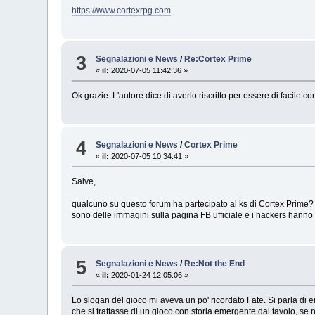
https://www.cortexrpg.com
3
Segnalazioni e News
/
Re:Cortex Prime
«
il:
2020-07-05 11:42:36 »
Ok grazie. L'autore dice di averlo riscritto per essere di facile c
4
Segnalazioni e News
/
Cortex Prime
«
il:
2020-07-05 10:34:41 »
Salve,
qualcuno su questo forum ha partecipato al ks di Cortex Prime?
sono delle immagini sulla pagina FB ufficiale e i hackers hanno r
5
Segnalazioni e News
/
Re:Not the End
«
il:
2020-01-24 12:05:06 »
Lo slogan del gioco mi aveva un po' ricordato Fate. Si parla di e
che si trattasse di un gioco con storia emergente dal tavolo, s