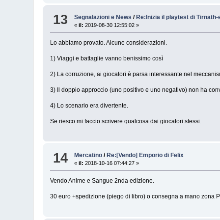
13
Segnalazioni e News
/
Re:Inizia il playtest di Tirnat
«
il:
2019-08-30 12:55:02 »
Lo abbiamo provato. Alcune considerazioni.
1) Viaggi e battaglie vanno benissimo così
2) La corruzione, ai giocatori è parsa interessante nel meccani
3) Il doppio approccio (uno positivo e uno negativo) non ha con
4) Lo scenario era divertente.
Se riesco mi faccio scrivere qualcosa dai giocatori stessi.
14
Mercatino
/
Re:[Vendo] Emporio di Felix
«
il:
2018-10-16 07:44:27 »
Vendo Anime e Sangue 2nda edizione.
30 euro +spedizione (piego di libro) o consegna a mano zona P