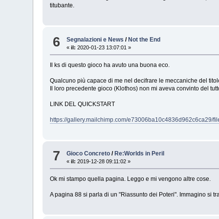
titubante.
6
Segnalazioni e News
/
Not the End
«
il:
2020-01-23 13:07:01 »
Il ks di questo gioco ha avuto una buona eco.
Qualcuno più capace di me nel decifrare le meccaniche del titolo,
Il loro precedente gioco (Klothos) non mi aveva convinto del tut
LINK DEL QUICKSTART
https://gallery.mailchimp.com/e73006ba10c4836d962c6ca29/
7
Gioco Concreto
/
Re:Worlds in Peril
«
il:
2019-12-28 09:11:02 »
Ok mi stampo quella pagina. Leggo e mi vengono altre cose.
A pagina 88 si parla di un "Riassunto dei Poteri". Immagino si tra