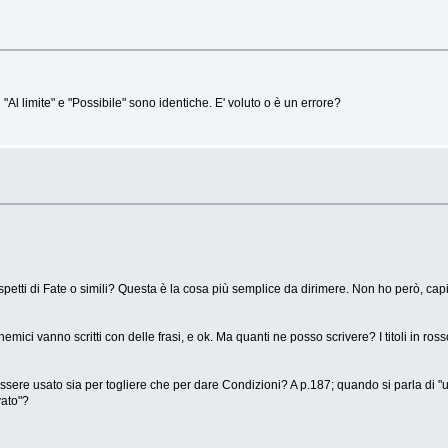
"Al limite" e "Possibile" sono identiche. E' voluto o è un errore?
aspetti di Fate o simili? Questa è la cosa più semplice da dirimere. Non ho però, capit
emici vanno scritti con delle frasi, e ok. Ma quanti ne posso scrivere? I titoli in ro
ssere usato sia per togliere che per dare Condizioni? A p.187; quando si parla di "us
vato"?