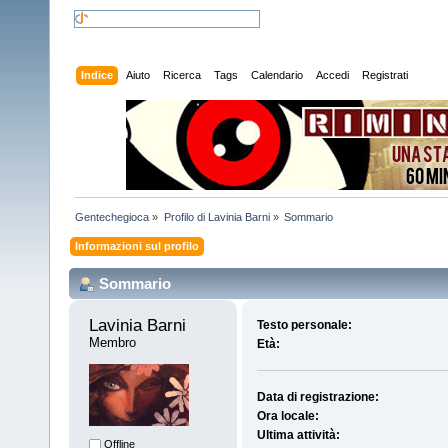
Indice
Aiuto
Ricerca
Tags
Calendario
Accedi
Registrati
Gentechegioca
»
Profilo di Lavinia Barni
»
Sommario
Informazioni sul profilo
Sommario
Lavinia Barni 
Testo personale:
Membro
Età:
Data di registrazione:
Ora locale:
Ultima attività:
Offline