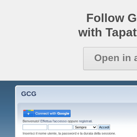
Follow 
with Tapat
Open in 
GCG
Benvenuto!
Effettua l'accesso
oppure
registrati
.
Inserisci il nome utente, la password e la durata della sessione.