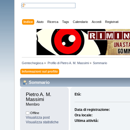
Indice
Aiuto
Ricerca
Tags
Calendario
Accedi
Registrati
Gentechegioca
»
Profilo di Pietro A. M. Massimi
»
Sommario
Informazioni sul profilo
Sommario
Pietro A. M. 
Età:
Massimi 
Membro
Data di registrazione:
Offline
Ora locale:
Visualizza post
Ultima attività:
Visualizza statistiche