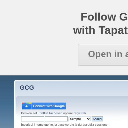
Follow 
with Tapat
Open in 
GCG
Benvenuto!
Effettua l'accesso
oppure
registrati
.
Inserisci il nome utente, la password e la durata della sessione.