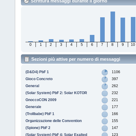
Scrittura messaggi durante il giorno
0
1
2
3
4
5
6
7
8
9
10
Sezioni più attive per numero di messaggi
(D&D4) PbF 1
1106
Gioco Concreto
397
General
262
(Solar System) PbF 2: Solar KOTOR
232
GnoccoCON 2009
221
Generale
177
(Trollbabe) PbF 1
166
Organizzazione delle Convention
155
(Spione) PbF 2
147
(Solar System) PbF 4: Solar Exalted
123