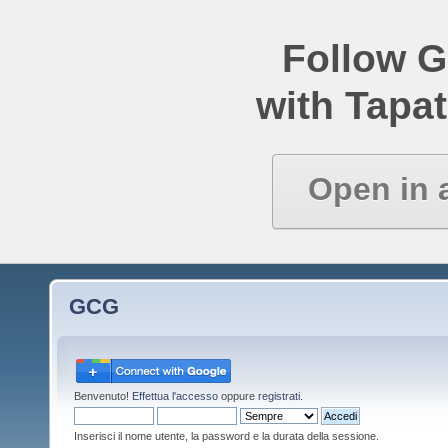
Follow 
with Tapat
Open in 
GCG
Benvenuto!
Effettua l'accesso
oppure
registrati
.
Inserisci il nome utente, la password e la durata della sessione.