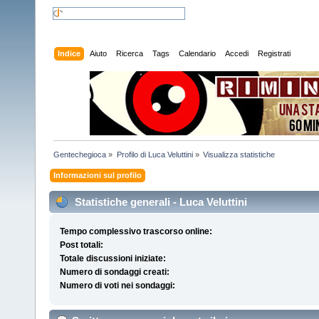
Indice
Aiuto
Ricerca
Tags
Calendario
Accedi
Registrati
Gentechegioca
»
Profilo di Luca Veluttini
»
Visualizza statistiche
Informazioni sul profilo
Statistiche generali - Luca Veluttini
Tempo complessivo trascorso online:
Post totali:
Totale discussioni iniziate:
Numero di sondaggi creati:
Numero di voti nei sondaggi: