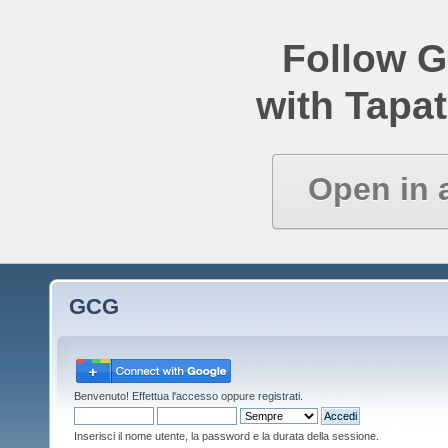
Follow 
with Tapat
Open in 
GCG
Benvenuto!
Effettua l'accesso
oppure
registrati
.
Inserisci il nome utente, la password e la durata della sessione.