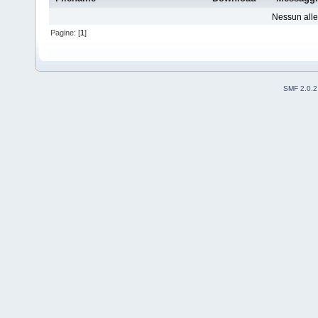
Nessun alleg
Pagine: [
1
]
SMF 2.0.2