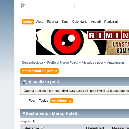
Indice
Aiuto
Ricerca
Tags
Calendario
Accedi
Registrati
Gentechegioca
»
Profilo di Marco Poletti
»
Visualizza post
»
Attachments
Informazioni sul profilo
Visualizza post
Questa sezione ti permette di visualizzare tutti i post inviati da questo utente
Post
Topics
Attachments
Attachments - Marco Poletti
Pagine: [
1
]
Filename
Download
Messagg