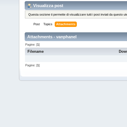
Visualizza post
Questa sezione ti permette di visualizzare tutti i post inviati da questo ut
Post
Topics
Attachments
Attachments - vanphanel
Pagine: [
1
]
Filename
Dow
Pagine: [
1
]