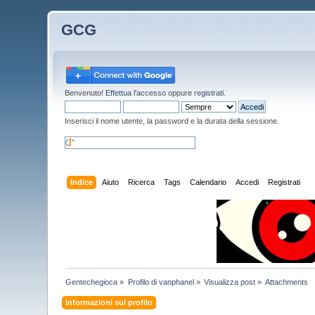
GCG
Benvenuto!
Effettua l'accesso
oppure
registrati
.
Inserisci il nome utente, la password e la durata della sessione.
Indice
Aiuto
Ricerca
Tags
Calendario
Accedi
Registrati
Gentechegioca
»
Profilo di vanphanel
»
Visualizza post
»
Attachments
Informazioni sul profilo