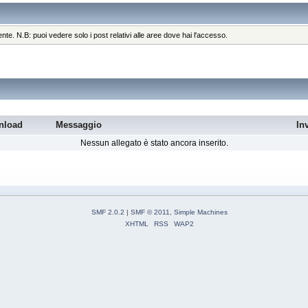
ente. N.B: puoi vedere solo i post relativi alle aree dove hai l'accesso.
nload
Messaggio
In
Nessun allegato è stato ancora inserito.
SMF 2.0.2
|
SMF © 2011
,
Simple Machines
XHTML
RSS
WAP2