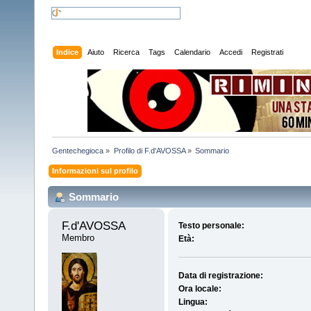
Indice
Aiuto
Ricerca
Tags
Calendario
Accedi
Registrati
Gentechegioca
»
Profilo di F.d'AVOSSA
»
Sommario
Informazioni sul profilo
Sommario
F.d'AVOSSA 
Testo personale:
Membro
Età:
Data di registrazione:
Ora locale:
Lingua: