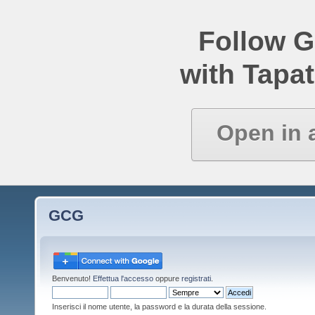
Follow 
with Tapat
Open in 
GCG
Benvenuto!
Effettua l'accesso
oppure
registrati
.
Inserisci il nome utente, la password e la durata della sessione.