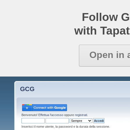
Follow 
with Tapat
Open in 
GCG
Benvenuto!
Effettua l'accesso
oppure
registrati
.
Inserisci il nome utente, la password e la durata della sessione.