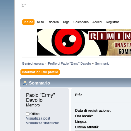
Indice
Aiuto
Ricerca
Tags
Calendario
Accedi
Registrati
Gentechegioca
»
Profilo di Paolo "Ermy" Davolio
»
Sommario
Informazioni sul profilo
Sommario
Paolo "Ermy" 
Età:
Davolio 
Membro
Data di registrazione:
Offline
Ora locale:
Visualizza post
Lingua:
Visualizza statistiche
Ultima attività: