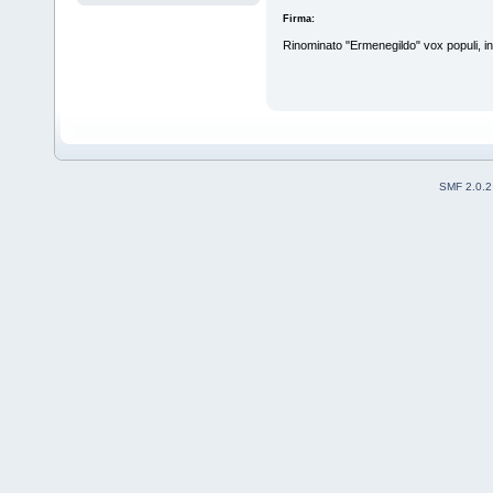
Firma:
Rinominato "Ermenegildo" vox populi, in
SMF 2.0.2