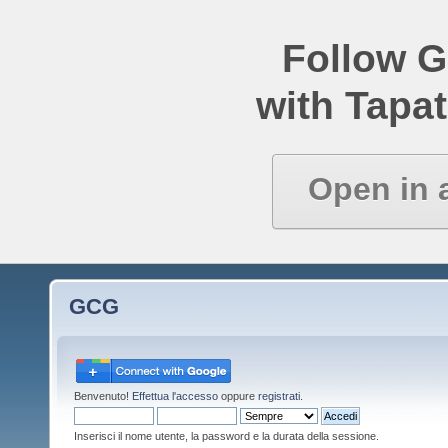
Follow 
with Tapat
Open in 
GCG
Benvenuto!
Effettua l'accesso
oppure
registrati
.
Inserisci il nome utente, la password e la durata della sessione.