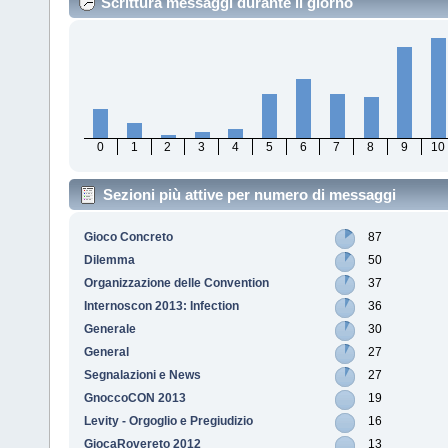
Scrittura messaggi durante il giorno
0
1
2
3
4
5
6
7
8
9
10
Sezioni più attive per numero di messaggi
Gioco Concreto
87
Dilemma
50
Organizzazione delle Convention
37
Internoscon 2013: Infection
36
Generale
30
General
27
Segnalazioni e News
27
GnoccoCON 2013
19
Levity - Orgoglio e Pregiudizio
16
GiocaRovereto 2012
13