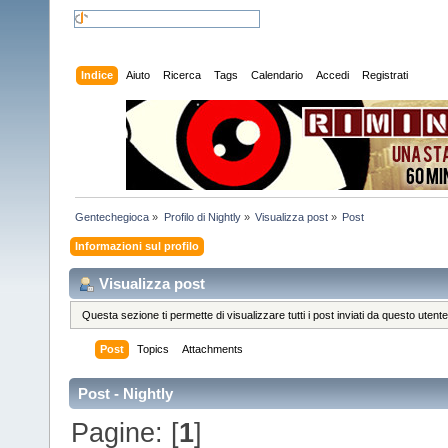
Indice
Aiuto
Ricerca
Tags
Calendario
Accedi
Registrati
Gentechegioca
»
Profilo di Nightly
»
Visualizza post
»
Post
Informazioni sul profilo
Visualizza post
Questa sezione ti permette di visualizzare tutti i post inviati da questo utente
Post
Topics
Attachments
Post - Nightly
Pagine: [
1
]