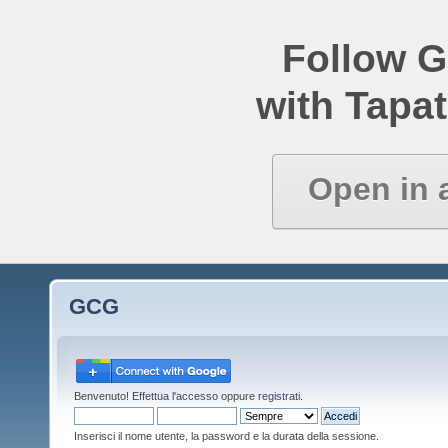
Follow 
with Tapat
Open in 
GCG
Benvenuto!
Effettua l'accesso
oppure
registrati
.
Inserisci il nome utente, la password e la durata della sessione.