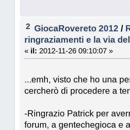
2
GiocaRovereto 2012
/
R
ringraziamenti e la via de
«
il:
2012-11-26 09:10:07 »
...emh, visto che ho una p
cercherò di procedere a ten
-Ringrazio Patrick per aver
forum, a gentechegioca e 