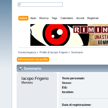
Indice
Aiuto
Ricerca
Tags
Calendario
Accedi
Registrati
Gentechegioca
»
Profilo di Iacopo Frigerio
»
Sommario
Informazioni sul profilo
Sommario
Iacopo Frigerio 
Testo personale:
Membro
Sesso:
Età:
location:
Data di registrazione: