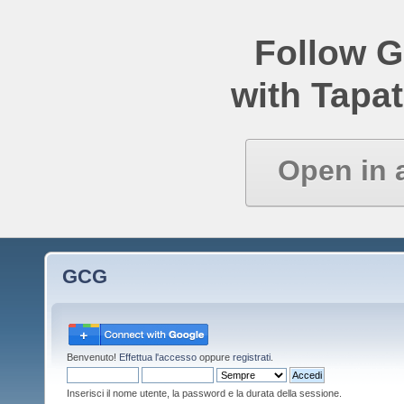
Follow 
with Tapat
Open in 
GCG
Benvenuto!
Effettua l'accesso
oppure
registrati
.
Inserisci il nome utente, la password e la durata della sessione.