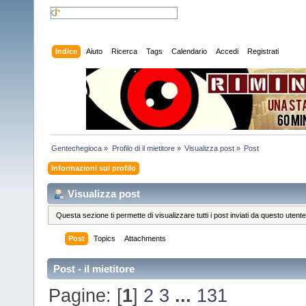
Indice
Aiuto
Ricerca
Tags
Calendario
Accedi
Registrati
Gentechegioca
»
Profilo di il mietitore
»
Visualizza post
»
Post
Informazioni sul profilo
Visualizza post
Questa sezione ti permette di visualizzare tutti i post inviati da questo utente
Post
Topics
Attachments
Post - il mietitore
Pagine: [
1
]
2
3
...
131