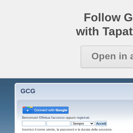
Follow 
with Tapat
Open in 
GCG
Benvenuto!
Effettua l'accesso
oppure
registrati
.
Inserisci il nome utente, la password e la durata della sessione.