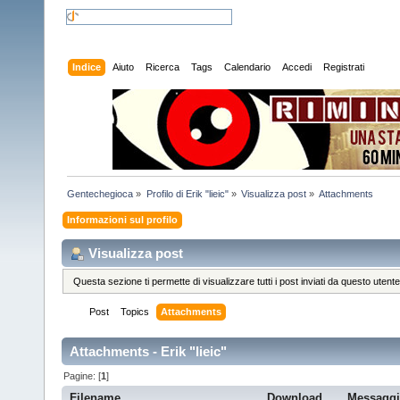
Indice
Aiuto
Ricerca
Tags
Calendario
Accedi
Registrati
Gentechegioca
»
Profilo di Erik "lieic"
»
Visualizza post
»
Attachments
Informazioni sul profilo
Visualizza post
Questa sezione ti permette di visualizzare tutti i post inviati da questo utente
Post
Topics
Attachments
Attachments - Erik "lieic"
Pagine: [
1
]
Filename
Download
Messagg