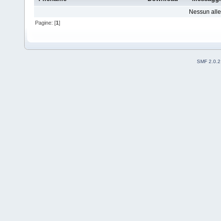
Nessun alleg
Pagine: [
1
]
SMF 2.0.2