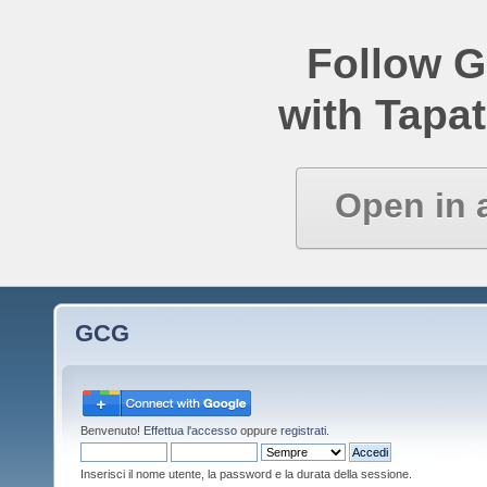
Follow 
with Tapat
Open in 
GCG
Benvenuto!
Effettua l'accesso
oppure
registrati
.
Inserisci il nome utente, la password e la durata della sessione.