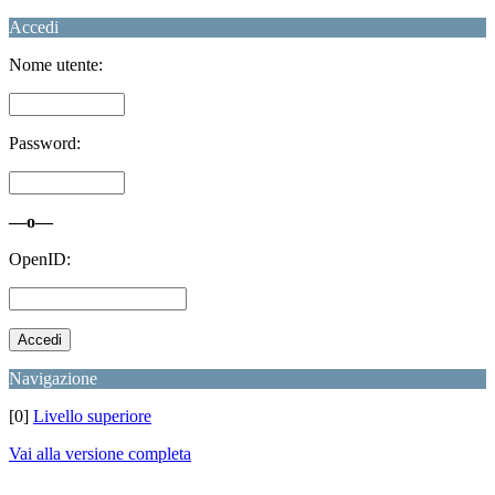
Accedi
Nome utente:
Password:
—o—
OpenID:
Navigazione
[0]
Livello superiore
Vai alla versione completa