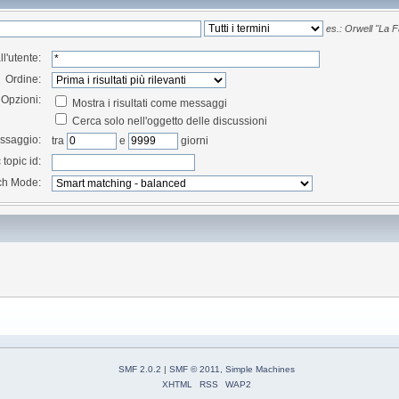
es.:
Orwell "La Fat
ll'utente:
Ordine:
Opzioni:
Mostra i risultati come messaggi
Cerca solo nell'oggetto delle discussioni
essaggio:
tra
e
giorni
 topic id:
ch Mode:
SMF 2.0.2
|
SMF © 2011
,
Simple Machines
XHTML
RSS
WAP2