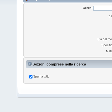
Cerca:
da
Età del m
Specific
Mat
Sezioni comprese nella ricerca
Spunta tutto