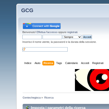
GCG
Benvenuto!
Effettua l'accesso
oppure
registrati
.
Inserisci il nome utente, la password e la durata della sessione.
Indice
Aiuto
Ricerca
Tags
Calendario
Accedi
Registrati
Gentechegioca
»
Ricerca
Imposta i parametri della ricerca