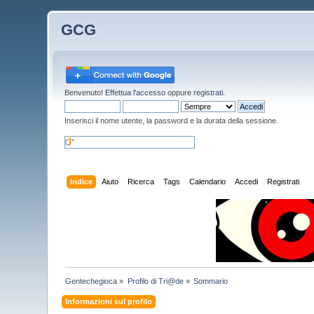
GCG
Benvenuto!
Effettua l'accesso
oppure
registrati
.
Inserisci il nome utente, la password e la durata della sessione.
Indice
Aiuto
Ricerca
Tags
Calendario
Accedi
Registrati
Gentechegioca
»
Profilo di Tri@de
»
Sommario
Informazioni sul profilo