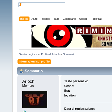
Indice
Aiuto
Ricerca
Tags
Calendario
Accedi
Registrati
Gentechegioca
»
Profilo di Arioch
»
Sommario
Informazioni sul profilo
Sommario
Arioch 
Testo personale:
Membro
Sesso:
Età:
location:
Data di registrazione: