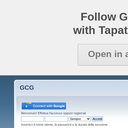
Follow 
with Tapat
Open in 
GCG
Benvenuto!
Effettua l'accesso
oppure
registrati
.
Inserisci il nome utente, la password e la durata della sessione.