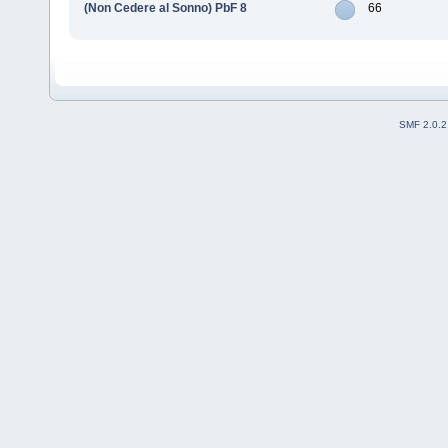
(Non Cedere al Sonno) PbF 8
66
SMF 2.0.2