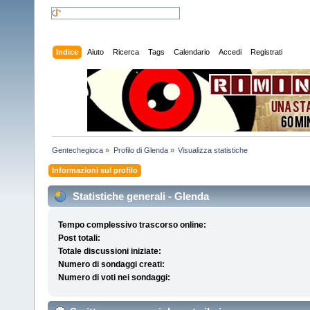
Indice
Aiuto
Ricerca
Tags
Calendario
Accedi
Registrati
Gentechegioca
»
Profilo di Glenda
»
Visualizza statistiche
Informazioni sul profilo
Statistiche generali - Glenda
Tempo complessivo trascorso online:
Post totali:
Totale discussioni iniziate:
Numero di sondaggi creati:
Numero di voti nei sondaggi: