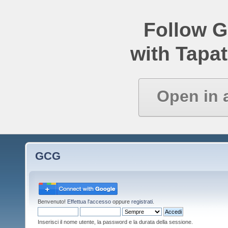
Follow 
with Tapat
Open in 
GCG
Benvenuto!
Effettua l'accesso
oppure
registrati
.
Inserisci il nome utente, la password e la durata della sessione.