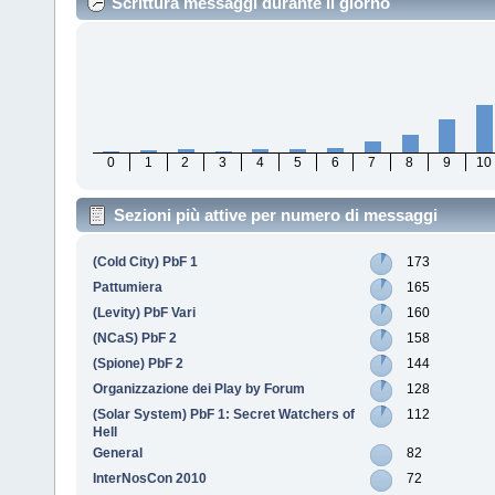
Scrittura messaggi durante il giorno
0
1
2
3
4
5
6
7
8
9
10
Sezioni più attive per numero di messaggi
(Cold City) PbF 1
173
Pattumiera
165
(Levity) PbF Vari
160
(NCaS) PbF 2
158
(Spione) PbF 2
144
Organizzazione dei Play by Forum
128
(Solar System) PbF 1: Secret Watchers of
112
Hell
General
82
InterNosCon 2010
72