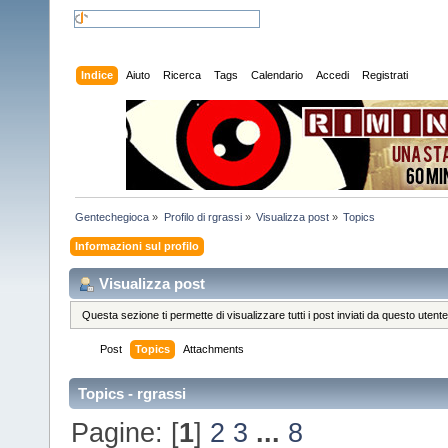
Indice
Aiuto
Ricerca
Tags
Calendario
Accedi
Registrati
Gentechegioca
»
Profilo di rgrassi
»
Visualizza post
»
Topics
Informazioni sul profilo
Visualizza post
Questa sezione ti permette di visualizzare tutti i post inviati da questo utente
Post
Topics
Attachments
Topics - rgrassi
Pagine: [
1
]
2
3
...
8