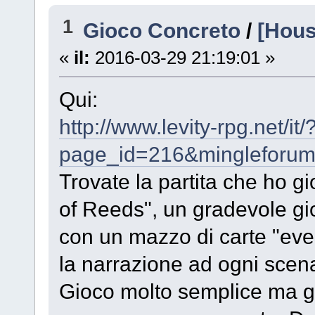
1
Gioco Concreto
/
[Hous
«
il:
2016-03-29 21:19:01 »
Qui:
http://www.levity-rpg.net/it/
page_id=216&mingleforum
Trovate la partita che ho g
of Reeds", un gradevole gi
con un mazzo di carte "eve
la narrazione ad ogni scen
Gioco molto semplice ma g