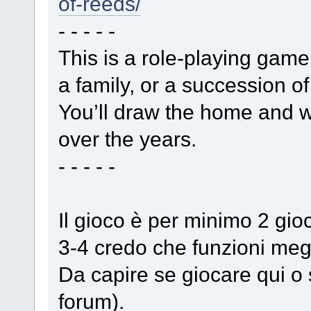
of-reeds/
- - - - -
This is a role-playing game
a family, or a succession of
You’ll draw the home and w
over the years.
- - - - -
Il gioco è per minimo 2 gioc
3-4 credo che funzioni megl
Da capire se giocare qui o s
forum).