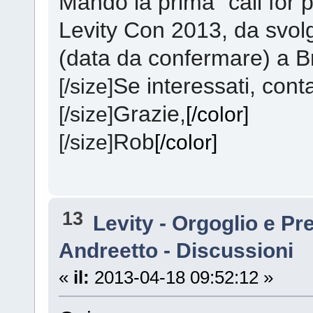
Mando la prima "call for pa
Levity Con 2013, da svol
(data da confermare) a B
Se interessati, cont
[/size]
Grazie,
[/size]
[/color]
Rob
[/size]
[/color]
13
Levity - Orgoglio e Pr
Andreetto - Discussioni
«
il:
2013-04-18 09:52:12 »