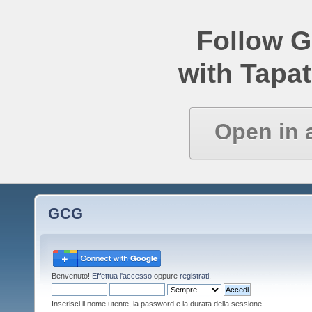
Follow 
with Tapat
Open in 
GCG
Benvenuto!
Effettua l'accesso
oppure
registrati
.
Inserisci il nome utente, la password e la durata della sessione.