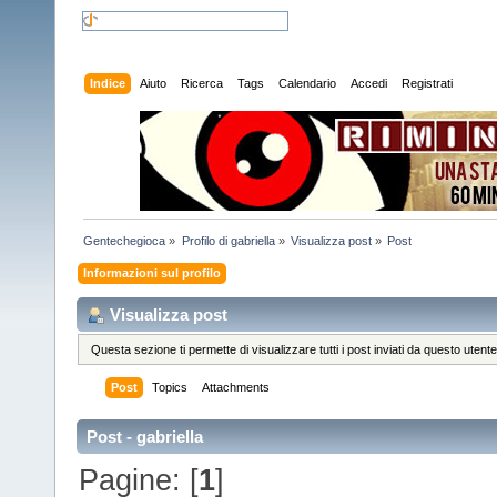
Indice
Aiuto
Ricerca
Tags
Calendario
Accedi
Registrati
Gentechegioca
»
Profilo di gabriella
»
Visualizza post
»
Post
Informazioni sul profilo
Visualizza post
Questa sezione ti permette di visualizzare tutti i post inviati da questo utente
Post
Topics
Attachments
Post - gabriella
Pagine: [
1
]