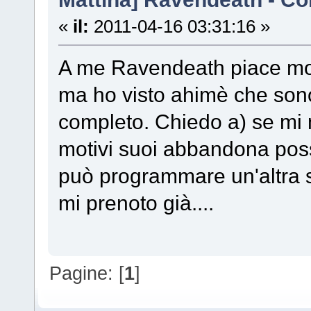
«
il:
2011-04-16 03:31:16 »
A me Ravendeath piace molti
ma ho visto ahimè che sono 
completo. Chiedo a) se mi 
motivi suoi abbandona poss
può programmare un'altra se
mi prenoto già....
Pagine: [
1
]