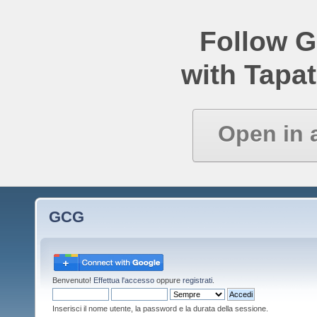
Follow 
with Tapat
Open in 
GCG
Benvenuto!
Effettua l'accesso
oppure
registrati
.
Inserisci il nome utente, la password e la durata della sessione.