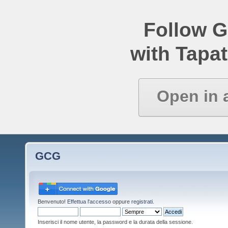
Follow 
with Tapat
Open in 
GCG
Benvenuto!
Effettua l'accesso
oppure
registrati
.
Inserisci il nome utente, la password e la durata della sessione.