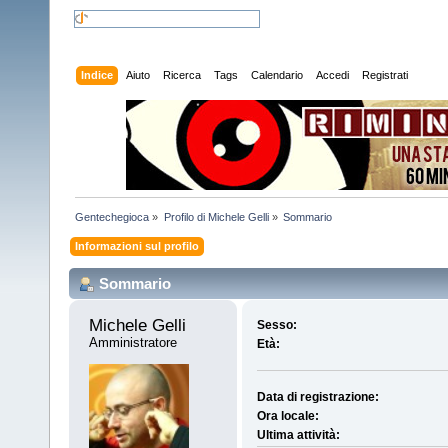
Indice
Aiuto
Ricerca
Tags
Calendario
Accedi
Registrati
Gentechegioca
»
Profilo di Michele Gelli
»
Sommario
Informazioni sul profilo
Sommario
Michele Gelli 
Sesso:
Amministratore
Età:
Data di registrazione:
Ora locale:
Ultima attività: